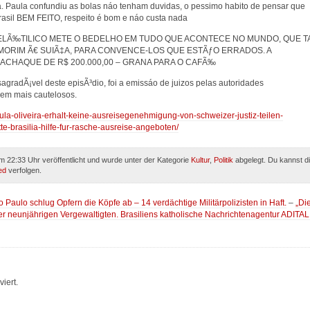
a. Paula confundiu as bolas náo tenham duvidas, o pessimo habito de pensar que
 Brasil BEM FEITO, respeito é bom e náo custa nada
ELÃ‰TILICO METE O BEDELHO EM TUDO QUE ACONTECE NO MUNDO, QUE T
AMORIM Ã€ SUIÃ‡A, PARA CONVENCE-LOS QUE ESTÃƒO ERRADOS. A
 ACHAQUE DE R$ 200.000,00 – GRANA PARA O CAFÃ‰
sagradÃ¡vel deste episÃ³dio, foi a emissáo de juizos pelas autoridades
erem mais cautelosos.
aula-oliveira-erhalt-keine-ausreisegenehmigung-von-schweizer-justiz-teilen-
e-brasilia-hilfe-fur-rasche-ausreise-angeboten/
 22:33 Uhr veröffentlicht und wurde unter der Kategorie
Kultur
,
Politik
abgelegt. Du kannst d
ed
verfolgen.
 Paulo schlug Opfern die Köpfe ab – 14 verdächtige Militärpolizisten in Haft.
–
„Di
der neunjährigen Vergewaltigten. Brasiliens katholische Nachrichtenagentur ADITAL
iert.