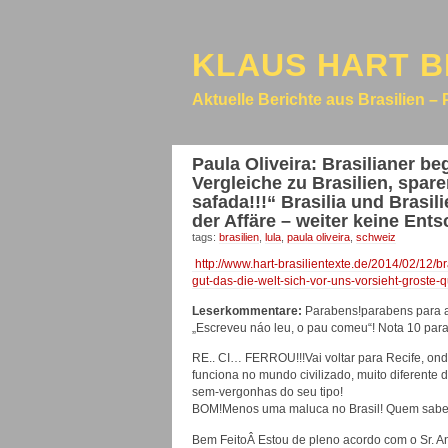
KLAUS HART B
Aktuelle Berichte aus Brasilien – 
Paula Oliveira: Brasilianer b
Vergleiche zu Brasilien, spare
safada!!!“ Brasilia und Brasi
der Affäre – weiter keine Ent
tags:
brasilien
,
lula
,
paula oliveira
,
schweiz
http://www.hart-brasilientexte.de/2014/02/12/br
gut-das-die-welt-sich-vor-uns-vorsieht-groste-q
Leserkommentare:
Parabens!parabens para a 
„Escreveu náo leu, o pau comeu“! Nota 10 para
RE.. CI… FERROU!!!Vai voltar para Recife, ond
funciona no mundo civilizado, muito diferente 
sem-vergonhas do seu tipo!
BOM!Menos uma maluca no Brasil! Quem sabe o
Bem FeitoÂ Estou de pleno acordo com o Sr. A