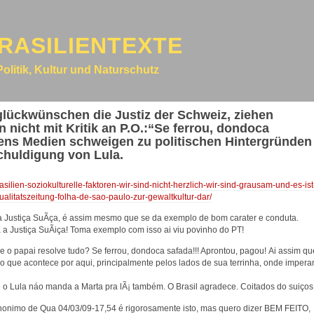
RASILIENTEXTE
Politik, Kultur und Naturschutz
eglückwünschen die Justiz der Schweiz, ziehen
n nicht mit Kritik an P.O.:“Se ferrou, dondoca
liens Medien schweigen zu politischen Hintergründen
schuldigung von Lula.
asilien-soziokulturelle-faktoren-wir-sind-nicht-herzlich-wir-sind-grausam-und-es-ist
ualitatszeitung-folha-de-sao-paulo-zur-gewaltkultur-dar/
Justiça SuÃ­ça, é assim mesmo que se da exemplo de bom carater e conduta.
 a Justiça SuÃiça! Toma exemplo com isso ai viu povinho do PT!
e o papai resolve tudo? Se ferrou, dondoca safada!!! Aprontou, pagou! Ai assim qu
do que acontece por aqui, principalmente pelos lados de sua terrinha, onde imper
 Lula náo manda a Marta pra lÃ¡ também. O Brasil agradece. Coitados do suiços
nonimo de Qua 04/03/09-17,54 é rigorosamente isto, mas quero dizer BEM FEITO,