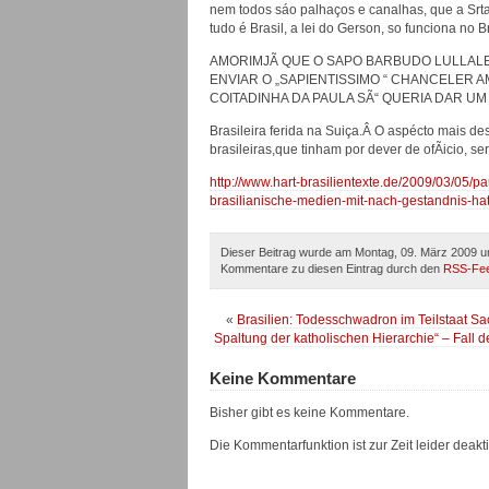
nem todos sáo palhaços e canalhas, que a Srt
tudo é Brasil, a lei do Gerson, so funciona no
AMORIMJÃ QUE O SAPO BARBUDO LULLAL
ENVIAR O „SAPIENTISSIMO “ CHANCELER 
COITADINHA DA PAULA SÃ“ QUERIA DAR UM
Brasileira ferida na Suiça.Â O aspécto mais de
brasileiras,que tinham por dever de ofÃicio, s
http://www.hart-brasilientexte.de/2009/03/05/p
brasilianische-medien-mit-nach-gestandnis-hatt
Dieser Beitrag wurde am Montag, 09. März 2009 um
Kommentare zu diesen Eintrag durch den
RSS-Fe
«
Brasilien: Todesschwadron im Teilstaat Sao
Spaltung der katholischen Hierarchie“ – Fall 
Keine Kommentare
Bisher gibt es keine Kommentare.
Die Kommentarfunktion ist zur Zeit leider deaktiv