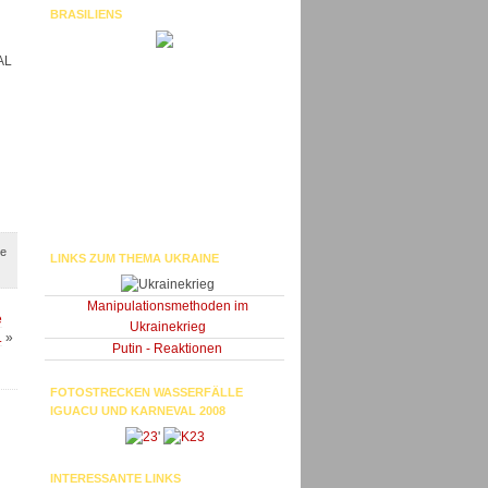
BRASILIENS
AL
ie
LINKS ZUM THEMA UKRAINE
Manipulationsmethoden im
e
Ukrainekrieg
.
»
Putin - Reaktionen
FOTOSTRECKEN WASSERFÄLLE
IGUACU UND KARNEVAL 2008
'
INTERESSANTE LINKS