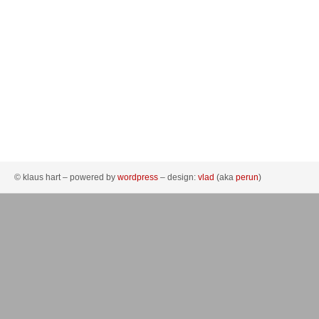
© klaus hart – powered by
wordpress
– design:
vlad
(aka
perun
)