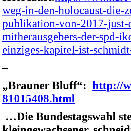
weg-in-den-holocaust-die-ze
publikation-von-2017-just-d
mitherausgebers-der-spd-ik
einziges-kapitel-ist-schmidt
–
„Brauner Bluff“:
http://w
81015408.html
…Die Bundestagswahl steh
kleingewachsener, schneid