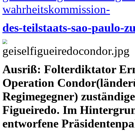
wahrheitskommission-
des-teilstaats-sao-paulo-z
Ausriß: Folterdiktator Ern
Operation Condor(länderü
Regimegegner) zuständige
Figueiredo. Im Hintergru
entworfene Präsidentenpal