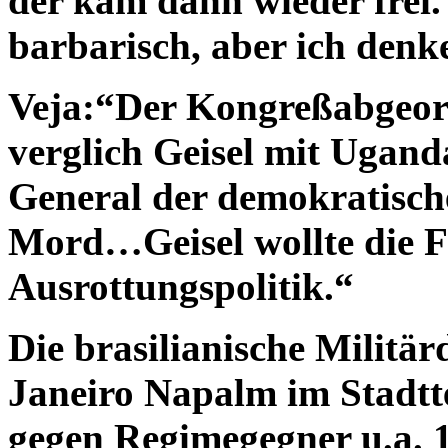
der kam dann wieder frei.
barbarisch, aber ich denk
Veja:“Der Kongreßabgeor
verglich Geisel mit Ugand
General der demokratische
Mord…Geisel wollte die F
Ausrottungspolitik.“
Die brasilianische Militär
Janeiro Napalm im Stadtte
gegen Regimegegner u.a. 