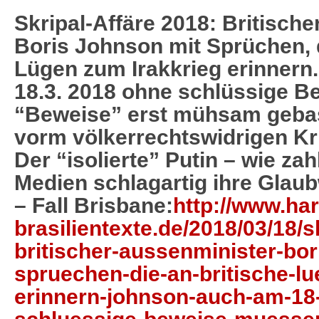
Skripal-Affäre 2018: Britisch
Boris Johnson mit Sprüchen, d
Lügen zum Irakkrieg erinner
18.3. 2018 ohne schlüssige 
“Beweise” erst mühsam gebas
vorm völkerrechtswidrigen Kr
Der “isolierte” Putin – wie za
Medien schlagartig ihre Glaub
– Fall Brisbane:
http://www.har
brasilientexte.de/2018/03/18/s
britischer-aussenminister-bor
spruechen-die-an-britische-lu
erinnern-johnson-auch-am-18