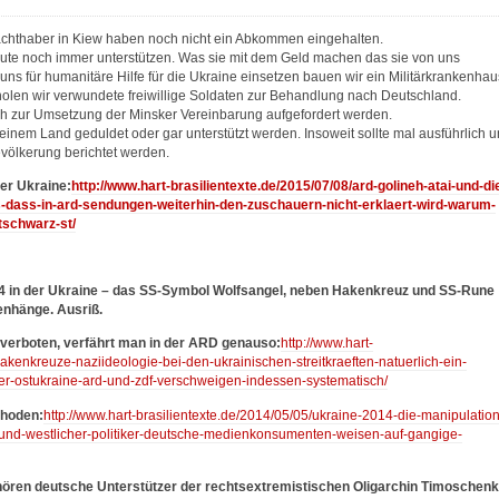
achthaber in Kiew haben noch nicht ein Abkommen eingehalten.
 Leute noch immer unterstützen. Was sie mit dem Geld machen das sie von uns
uns für humanitäre Hilfe für die Ukraine einsetzen bauen wir ein Militärkrankenhau
n, holen wir verwundete freiwillige Soldaten zur Behandlung nach Deutschland.
ch zur Umsetzung der Minsker Vereinbarung aufgefordert werden.
keinem Land geduldet oder gar unterstützt werden. Insoweit sollte mal ausführlich 
evölkerung berichtet werden.
der Ukraine:
http://www.hart-brasilientexte.de/2015/07/08/ard-golineh-atai-und-di
s-dass-in-ard-sendungen-weiterhin-den-zuschauern-nicht-erklaert-wird-warum-
tschwarz-st/
 in der Ukraine – das SS-Symbol Wolfsangel, neben Hakenkreuz und SS-Rune
enhänge. Ausriß.
verboten, verfährt man in der ARD genauso:
http://www.hart-
akenkreuze-naziideologie-bei-den-ukrainischen-streitkraeften-natuerlich-ein-
er-ostukraine-ard-und-zdf-verschweigen-indessen-systematisch/
thoden:
http://www.hart-brasilientexte.de/2014/05/05/ukraine-2014-die-manipulation
d-westlicher-politiker-deutsche-medienkonsumenten-weisen-auf-gangige-
ehören deutsche Unterstützer der rechtsextremistischen Oligarchin Timoschenk