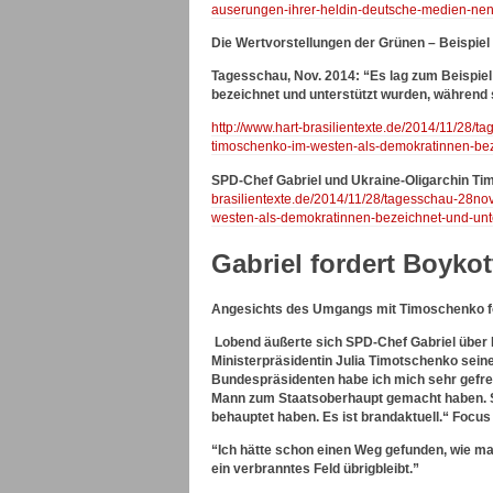
auserungen-ihrer-heldin-deutsche-medien-nen
Die Wertvorstellungen der Grünen – Beispiel 
Tagesschau, Nov. 2014: “Es lag zum Beispiel
bezeichnet und unterstützt wurden, während s
http://www.hart-brasilientexte.de/2014/11/28/
timoschenko-im-westen-als-demokratinnen-beze
SPD-Chef Gabriel und Ukraine-Oligarchin Tim
brasilientexte.de/2014/11/28/tagesschau-28nov
westen-als-demokratinnen-bezeichnet-und-unter
Gabriel fordert Boykot
Angesichts des Umgangs mit Timoschenko ford
Lobend äußerte sich SPD-Chef Gabriel über
Ministerpräsidentin Julia Timotschenko sein
Bundespräsidenten habe ich mich sehr gefreu
Mann zum Staatsoberhaupt gemacht haben. Sein
behauptet haben. Es ist brandaktuell.“ Focus
“Ich hätte schon einen Weg gefunden, wie m
ein verbranntes Feld übrigbleibt.”