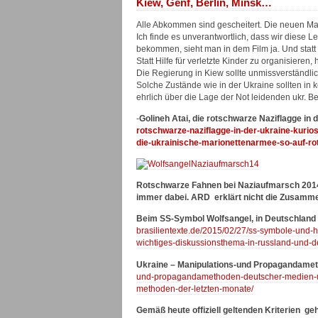
Kiew, Genf, Berlin, Minsk…
Alle Abkommen sind gescheitert. Die neuen M
Ich finde es unverantwortlich, dass wir diese
bekommen, sieht man in dem Film ja. Und statt 
Statt Hilfe für verletzte Kinder zu organisiere
Die Regierung in Kiew sollte unmissverständli
Solche Zustände wie in der Ukraine sollten in 
ehrlich über die Lage der Not leidenden ukr. B
-
Golineh Atai, die rotschwarze Naziflagge in 
rotschwarze-naziflagge-in-der-ukraine-kurio
die-ukrainische-marionettenarmee-so-auf-ro
Rotschwarze Fahnen bei Naziaufmarsch 2014
immer dabei. ARD erklärt nicht die Zusamm
Beim SS-Symbol Wolfsangel, in Deutschland 
brasilientexte.de/2015/02/27/ss-symbole-und-h
wichtiges-diskussionsthema-in-russland-und-d
Ukraine – Manipulations-und Propagandame
und-propagandamethoden-deutscher-medien-un
methoden-der-letzten-monate/
Gemäß heute offiziell geltenden Kriterien g