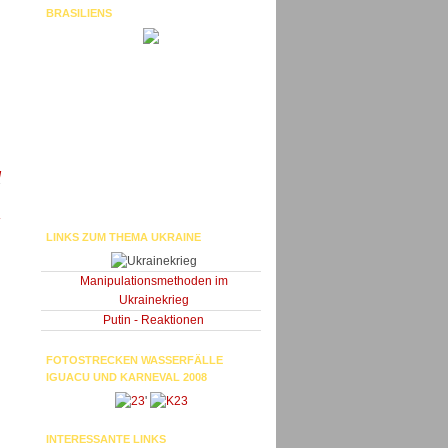
BRASILIENS
/
LINKS ZUM THEMA UKRAINE
Manipulationsmethoden im
Ukrainekrieg
Putin - Reaktionen
FOTOSTRECKEN WASSERFÄLLE
IGUACU UND KARNEVAL 2008
'
INTERESSANTE LINKS