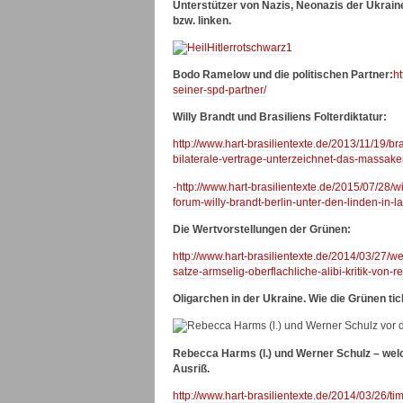
Unterstützer von Nazis, Neonazis der Ukraine
bzw. linken.
Bodo Ramelow und die politischen Partner:
h
seiner-spd-partner/
Willy Brandt und Brasiliens Folterdiktatur:
http://www.hart-brasilientexte.de/2013/11/19/b
bilaterale-vertrage-unterzeichnet-das-massake
-
http://www.hart-brasilientexte.de/2015/07/28/wi
forum-willy-brandt-berlin-unter-den-linden-in-la
Die Wertvorstellungen der Grünen:
http://www.hart-brasilientexte.de/2014/03/27/w
satze-armselig-oberflachliche-alibi-kritik-v
Oligarchen in der Ukraine.
Wie die Grünen tic
Rebecca Harms (l.) und Werner Schulz – wel
Ausriß.
http://www.hart-brasilientexte.de/2014/03/26/t