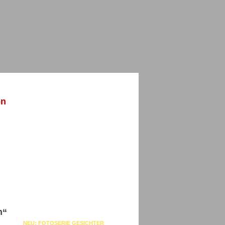
on
h“
NEU: FOTOSERIE GESICHTER