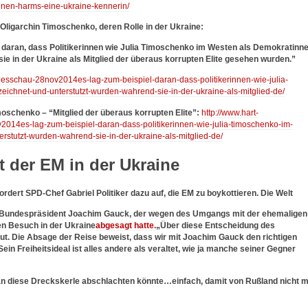
nen-harms-eine-ukraine-kennerin/
Oligarchin Timoschenko, deren Rolle in der Ukraine:
 daran, dass Politikerinnen wie Julia Timoschenko im Westen als Demokratinn
ie in der Ukraine als Mitglied der überaus korrupten Elite gesehen wurden.”
tagesschau-28nov2014es-lag-zum-beispiel-daran-dass-politikerinnen-wie-julia-
ichnet-und-unterstutzt-wurden-wahrend-sie-in-der-ukraine-als-mitglied-de/
oschenko – “Mitglied der überaus korrupten Elite”:
http://www.hart-
2014es-lag-zum-beispiel-daran-dass-politikerinnen-wie-julia-timoschenko-im-
stutzt-wurden-wahrend-sie-in-der-ukraine-als-mitglied-de/
t der EM in der Ukraine
ert SPD-Chef Gabriel Politiker dazu auf, die EM zu boykottieren. Die Welt
 Bundespräsident Joachim Gauck, der wegen des Umgangs mit der ehemaligen
en Besuch in der Ukraine
abgesagt hatte.
„Über diese Entscheidung des
t. Die Absage der Reise beweist, dass wir mit Joachim Gauck den richtigen
 Freiheitsideal ist alles andere als veraltet, wie ja manche seiner Gegner
an diese Dreckskerle abschlachten könnte…einfach, damit von Rußland nicht m