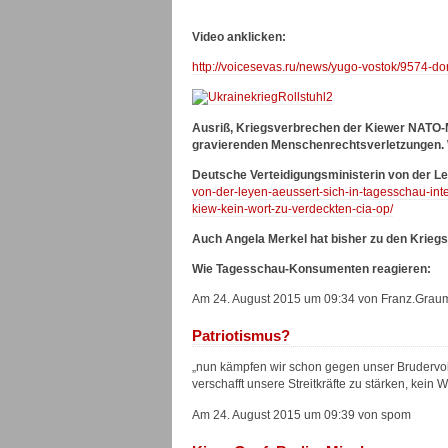
Video anklicken:
http://voicesevas.ru/news/yugo-vostok/9574-don
Ausriß, Kriegsverbrechen der Kiewer NATO-Ma
gravierenden Menschenrechtsverletzungen. 
Deutsche Verteidigungsministerin von der L
von-der-leyen-aeussert-sich-in-tagesschau-int
kiew-kein-wort-zu-verdeckten-cia-op/
Auch Angela Merkel hat bisher zu den Krie
Wie Tagesschau-Konsumenten reagieren:
Am 24. August 2015 um 09:34 von Franz.Gra
Patriotismus?
„nun kämpfen wir schon gegen unser Brudervolk
verschafft unsere Streitkräfte zu stärken, ke
Am 24. August 2015 um 09:39 von spom