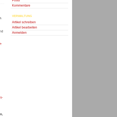
Posts
Kommentare
VERWALTUNG
s.
Artikel schreiben
Artikel bearbeiten
und
Anmelden
e-
s-
o,