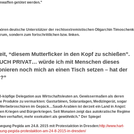
mwaffen getötet werden.”
ehören deutsche Unterstützer der rechtsextremistischen Oligarchin Timoschen
rum, sondern zum fortschrittlichen bzw. linken.
it, “diesem Mutterficker in den Kopf zu schießen”.
 “AUCH PRIVAT… würde ich mit Menschen dieses
nieren noch mich an einen Tisch setzen – hat der
l?”
0-köpfige Delegation aus Wirtschaftsleuten an. Gewissermaßen als deren
he Produkte zu vermarkten: Gasturbinen, Solaranlagen, Medizingerät, sogar
Werbebroschüren im Gepäck…Saudi-Arabien ist derzeit ein Land in Angst:
n Kriegen und Bürgerkriegen. Seit Monaten zeigt das autokratische Regime
en verhaftet, mehr exekutiert als gewöhnlich.
” Der Spiegel
egung Pegida am 24.8. 2015 mit Protestaktion in Dresden:
http://www.hart-
gung-pegida-protestaktion-am-24-8-2015-in-dresden/