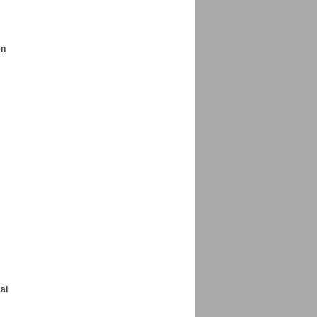
en
al