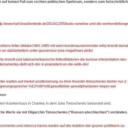
 auf keinen Fall zum rechten politischen Spektrum, sondern zum fortschrittlic
ttp://www.hart-brasilientexte.de/2014/12/05/bodo-ramelow-und-die-wertvorstellung
rasiliens-folter-diktatur1964-1985-mit-wem-bundesausenminister-willy-brandt-damal
r-an-stahlarbeitern-unter-gouverneur-jose-magalhaes-pinto/
lly-brandt-und-lateinamerikanische-folterdiktatoren-die-kuriose-interpretation-des-
teinamerika-stellt-sich-der-si-praesident-an-die-seite-der/
eiter-warten-auf-merkel-positionierung-zu-ihrer-freundin-timoschenko-bisher-nur-2-
on-regierungssprecher-%E2%80%9Egewaltbilder-gewaltphantasien-liegen-we/
ken:
che Werte sie mit Oligarchin Timoschenko (“Russen abschlachten”) verbinden.
imoschenko-und-rebecca-harms-warten-auf-die-reaktion-der-grunen-politikerin-zu-