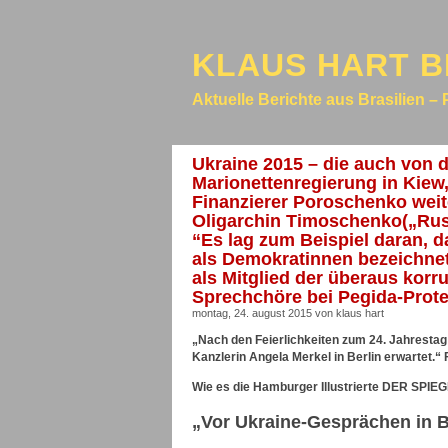
KLAUS HART B
Aktuelle Berichte aus Brasilien – 
Ukraine 2015 – die auch von d
Marionettenregierung in Kiew
Finanzierer Poroschenko weit
Oligarchin Timoschenko(„Rus
“Es lag zum Beispiel daran, 
als Demokratinnen bezeichnet
als Mitglied der überaus korr
Sprechchöre bei Pegida-Prote
montag, 24. august 2015 von klaus hart
„Nach den Feierlichkeiten zum 24. Jahrest
Kanzlerin Angela Merkel in Berlin erwartet.“
Wie es die Hamburger Illustrierte DER SPIEG
„Vor Ukraine-Gesprächen in B