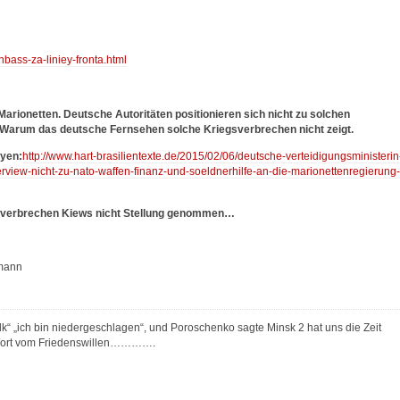
bass-za-liniey-fronta.html
rionetten. Deutsche Autoritäten positionieren sich nicht zu solchen
Warum das deutsche Fernsehen solche Kriegsverbrechen nicht zeigt.
eyen:
http://www.hart-brasilientexte.de/2015/02/06/deutsche-verteidigungsministerin
erview-nicht-zu-nato-waffen-finanz-und-soeldnerhilfe-an-die-marionettenregierung-
gsverbrechen Kiews nicht Stellung genommen…
umann
“ „ich bin niedergeschlagen“, und Poroschenko sagte Minsk 2 hat uns die Zeit
in Wort vom Friedenswillen………….