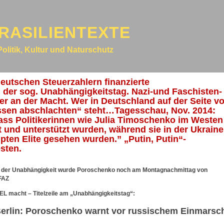
RASILIENTEXTE
Politik, Kultur und Naturschutz
eutschen Steuerzahlern finanzierte
, der sog. Unabhängigkeitstag. Nazi-und Faschisten-
er an der Macht. Wer in Deutschland auf der Seite v
sen abschlachten“ steht…Tagesschau, Nov. 2014:
dass Politikerinnen wie Julia Timoschenko im Westen
 und unterstützt wurden, während sie in der Ukraine
upten Elite gesehen wurden.” „Putin, Putin“-
sten.
ag der Unabhängigkeit wurde Poroschenko noch am Montagnachmittag von
 FAZ
EL macht – Titelzeile am „Unabhängigkeitstag“:
erlin:
Poroschenko warnt vor russischem Einmarsc