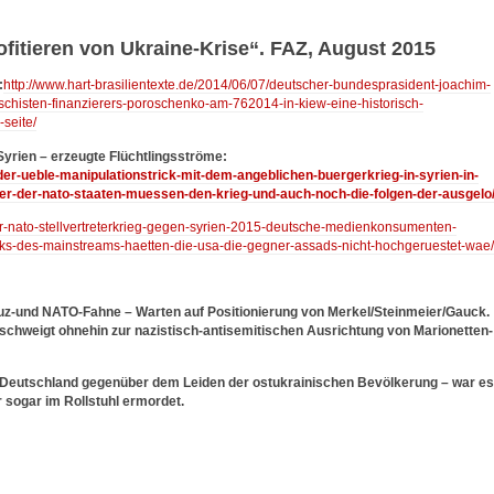
itieren von Ukraine-Krise“. FAZ, August 2015
:
http://www.hart-brasilientexte.de/2014/06/07/deutscher-bundesprasident-joachim-
chisten-finanzierers-poroschenko-am-762014-in-kiew-eine-historisch-
seite/
yrien – erzeugte Flüchtlingsströme:
/der-ueble-manipulationstrick-mit-dem-angeblichen-buergerkrieg-in-syrien-in-
ner-der-nato-staaten-muessen-den-krieg-und-auch-noch-die-folgen-der-ausgelo
der-nato-stellvertreterkrieg-gegen-syrien-2015-deutsche-medienkonsumenten-
cks-des-mainstreams-haetten-die-usa-die-gegner-assads-nicht-hochgeruestet-wae/
euz-und NATO-Fahne – Warten auf Positionierung von Merkel/Steinmeier/Gauck.
schweigt ohnehin zur nazistisch-antisemitischen Ausrichtung von Marionetten-
 Deutschland gegenüber dem Leiden der ostukrainischen Bevölkerung – war es
r sogar im Rollstuhl ermordet.