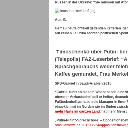
Russen in der Ukraine: “Sie müssen mit Ato
Ausriß.
Gemäß heute offiziell geltenden Kriterien g
auf keinen Fall zum rechten politischen Spekt
Timoschenko über Putin: bere
(Telepolis) FAZ-Leserbrief:
Sprachgebrauchs weder telefo
Kaffee gemundet, Frau Merke
SPD-Gabriel in Saudi-Arabien 2015:
“Gabriel führt an diesem Wochenende eine 9
oberster Verkaufschef soll er helfen, deutsc
Fußbodenbeläge haben die Manager in ihren 
eingeklemmt im Norden wie im Süden zwische
mehr Härte im ganzen Land
, hat mehr Mensch
„Putin-Putin“-Sprechchöre –
Oppositionsbew
brasilientexte.de/2015/08/24/oppositionsbewe