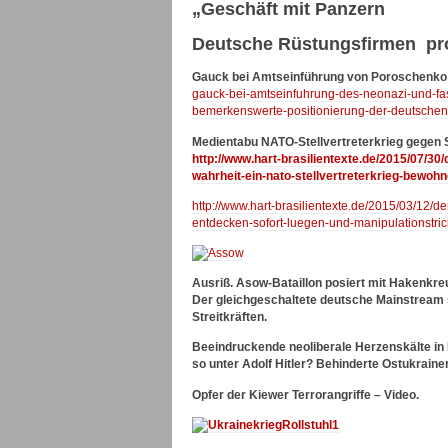
„Geschäft mit Panzern
Deutsche Rüstungsfirmen prof
Gauck bei Amtseinführung von Poroschenko
gauck-bei-amtseinfuhrung-des-neonazi-und-fas
bemerkenswerte-positionierung-der-deutschen-
Medientabu NATO-Stellvertreterkrieg gegen S
http://www.hart-brasilientexte.de/2015/07/30
wahrheit-ein-nato-stellvertreterkrieg-bewoh
http://www.hart-brasilientexte.de/2015/03/12/
entdecken-sofort-luegen-und-manipulationstri
Ausriß. Asow-Bataillon posiert mit Hakenkr
Der gleichgeschaltete deutsche Mainstream 
Streitkräften.
Beeindruckende neoliberale Herzenskälte in
so unter Adolf Hitler? Behinderte Ostukraine
Opfer der Kiewer Terrorangriffe – Video.