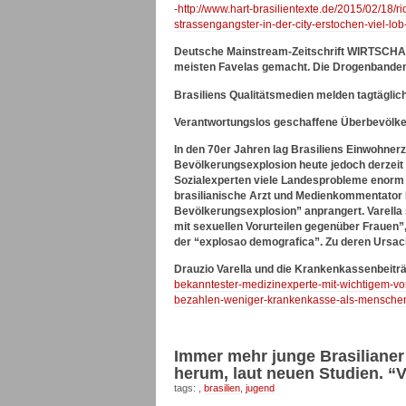
-
http://www.hart-brasilientexte.de/2015/02/18/
strassengangster-in-der-city-erstochen-viel-lob
Deutsche Mainstream-Zeitschrift WIRTSCHAFT
meisten Favelas gemacht. Die Drogenbanden
Brasiliens Qualitätsmedien melden tagtäglic
Verantwortungslos geschaffene Überbevölk
In den 70er Jahren lag Brasiliens Einwohnerza
Bevölkerungsexplosion heute jedoch derzeit m
Sozialexperten viele Landesprobleme enorm 
brasilianische Arzt und Medienkommentator D
Bevölkerungsexplosion” anprangert. Varella 
mit sexuellen Vorurteilen gegenüber Frauen”, 
der “explosao demografica”. Zu deren Ursach
Drauzio Varella und die Krankenkassenbeitr
bekanntester-medizinexperte-mit-wichtigem-vo
bezahlen-weniger-krankenkasse-als-menschen
Immer mehr junge Brasilianer 
herum, laut neuen Studien. 
tags: ,
brasilien
,
jugend