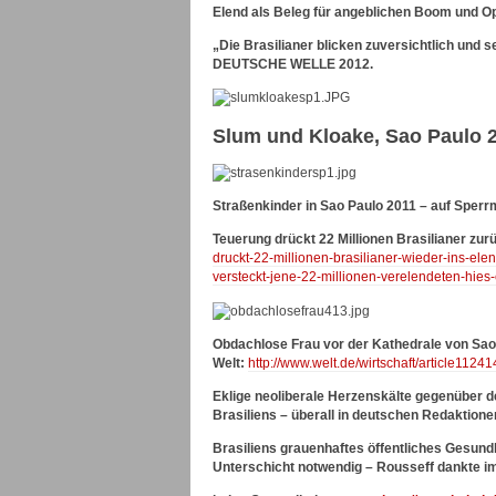
Elend als Beleg für angeblichen Boom und 
„Die Brasilianer blicken zuversichtlich und 
DEUTSCHE WELLE 2012.
Slum und Kloake, Sao Paulo 
Straßenkinder in Sao Paulo 2011 – auf Sperr
Teuerung drückt 22 Millionen Brasilianer zur
druckt-22-millionen-brasilianer-wieder-ins-el
versteckt-jene-22-millionen-verelendeten-hies-
Obdachlose Frau vor der Kathedrale von Sao 
Welt:
http://www.welt.de/wirtschaft/article112
Eklige neoliberale Herzenskälte gegenüber d
Brasiliens – überall in deutschen Redaktione
Brasiliens grauenhaftes öffentliches Gesun
Unterschicht notwendig – Rousseff dankte im