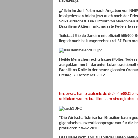
Faktenlage.
„Allein im Juni fielen nach Angaben von NNIP
Infolgedessen bricht jetzt auch noch der Pri
Volkswirtschaft. Die Einfuhr von Maschinen u
Brasiliens Aktienmarkt musste Federn lasse
Teilstaat Rio de Janeiro mit offiziell 5650
liegt danach bei umgerechnet rd. 37 Euro mona
Heikle Menschenrechtsfragen(Folter, Todessc
ausgeklammert – darunter Lulas traditionel
Brasiliens Rolle in der neuen globalen Ordnu
Freitag, 7. Dezember 2012
http://www.hart-brasilientexte.de/2015/08/05/o
anklicken-warum-brasilien-zum-strategischen-
“Die Wirtschaftskrise hat Brasilien kaum ge
gigantisches Investitionsprogramm für die br
profitieren.“ WAZ 2010
Brasilien-Boom soll Duisburger Hafen beflüg