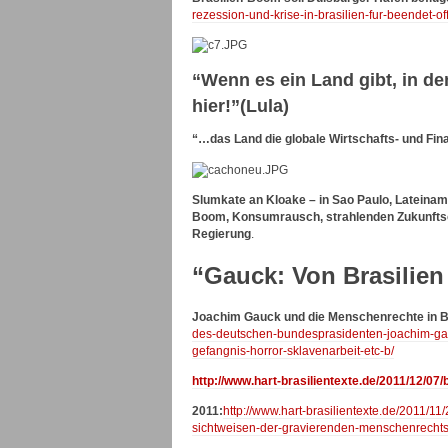
rezession-und-krise-in-brasilien-fur-beendet-o
“Wenn es ein Land gibt, in de
hier!”(Lula)
“…das Land die globale Wirtschafts- und Fi
Slumkate an Kloake – in Sao Paulo, Lateinam
Boom, Konsumrausch, strahlenden Zukunftso
Regierung
.
“Gauck: Von Brasilien
Joachim Gauck und die Menschenrechte in B
des-deutschen-bundesprasidenten-joachim-gau
gefangnis-horror-sklavenarbeit-etc-b/
http://www.hart-brasilientexte.de/2011/12/07
2011:
http://www.hart-brasilientexte.de/2011/1
sichtweisen-der-gravierenden-menschenrechtsla