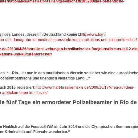
internationales/amerika/brasilien/gesellschaft/185280/das-oeffentliche-
l des Landes, derzeit in Deutschland kopiert:
http://www.hart-
ngen-eine-fundgrube-fur-medieninteressierte-kommunikations-und-kulturenforscher/
e.de/2013/04/26/brasiliens-zeitungen-brasilianischer-fotojournalismus-teil-2-ein
ations-und-kulturenforscher/
ien.
“…Rio…ist nun in den touristischen Vierteln so sicher wie eine europäisch
chsympathische und unendlich vielfältige Land…”
uch 2015 registriert:
http://www.hart-brasilientexte.de/2009/10/17/krieg-auf-dem-
-anklicken-bope-im-einsatz/
lle fünf Tage ein ermordeter Polizeibeamter in Rio de
m Hinblick auf die Fussball-WM im Jahr 2014 und die Olympischen Sommerspie
er Kriminalität auf. Fürwahr wunderbar.“