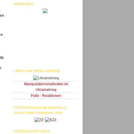
BRASILIENS
.
hen
en
ußt
r.
LINKS ZUM THEMA UKRAINE
Manipulationsmethoden im
Ukrainekrieg
Putin - Reaktionen
FOTOSTRECKEN WASSERFÄLLE
IGUACU UND KARNEVAL 2008
'
INTERESSANTE LINKS