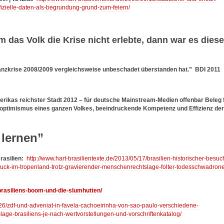
ffizielle-daten-als-begrundung-grund-zum-feiern/
m das Volk die Krise nicht erlebte, dann war es dies
nanzkrise 2008/2009 vergleichsweise unbeschadet überstanden hat.” BDI 2011
erikas reichster Stadt 2012 – für deutsche Mainstream-Medien offenbar Beleg 
ptimismus eines ganzen Volkes, beeindruckende Kompetenz und Effizienz der
 lernen”
rasilien:
http://www.hart-brasilientexte.de/2013/05/17/brasilien-historischer-besuc
ck-im-tropenland-trotz-gravierender-menschenrechtslage-folter-todesschwadron
/brasiliens-boom-und-die-slumhutten/
1/26/zdf-und-adveniat-in-favela-cachoeirinha-von-sao-paulo-verschiedene-
ge-brasiliens-je-nach-wertvorstellungen-und-vorschriftenkatalog/