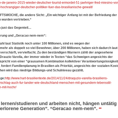
rio-de-janeiro-2015-wieder-deutscher-tourist-ermordet-51-jaehriger-fred-miesino-vo
-hochrangiger-deutscher-politiker-fuer-das-brasilianische-gewalt/
SWOCHE, die andere Sicht: „Ein wichtiger Anfang ist mit der Befriedung der
 wurden vertrieben.“
h just das Gegenteil…
erung und „Geracao nem-nem“:
hl laut Statistik noch unter 100 Millionen, sind es wegen der
ehr als doppelt so viel Bewohner, über 200 Millionen, haben sich dadurch laut
verschärft, vervielfacht. Zu den beständigen Warnern zählt der angesehene
rauzio Varella, der immer wieder in Texten “das Schweigen angesichts der
spricht von einer “grausamen Kombination kollektiver Verantwortungslosigkeit
fordert Familienplanung in Brasilien als Priorität, angesichts der sozialen Kos
en wird das niedrige Bildungs-und Schulniveau gezählt.
äge:
http://www.hart-brasilientexte.de/2014/11/24/draquzio-varella-brasiliens-
rschlag-auch-fur-lander-wie-deutschland-menschen-mit-gesundem-lebensstil-
-mit-hochr/
lernen/studieren und arbeiten nicht, hängen untätig
“Verlorene Generation”. “Geracao nem-nem”.
**