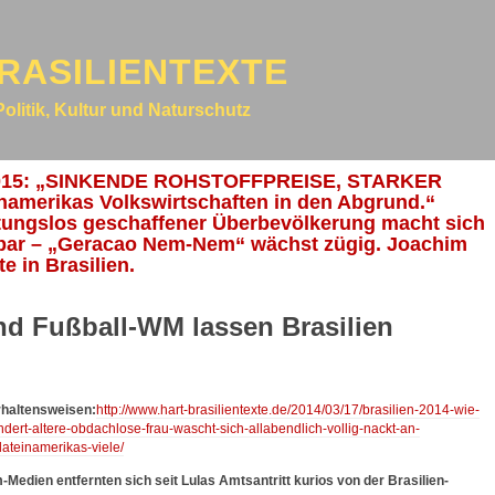
RASILIENTEXTE
Politik, Kultur und Naturschutz
s 2015: „SINKENDE ROHSTOFFPREISE, STARKER
inamerikas Volkswirtschaften in den Abgrund.“
rtungslos geschaffener Überbevölkerung macht sich
bar – „Geracao Nem-Nem“ wächst zügig. Joachim
 in Brasilien.
nd Fußball-WM lassen Brasilien
rhaltensweisen:
http://www.hart-brasilientexte.de/2014/03/17/brasilien-2014-wie-
rt-altere-obdachlose-frau-wascht-sich-allabendlich-vollig-nackt-an-
lateinamerikas-viele/
dien entfernten sich seit Lulas Amtsantritt kurios von der Brasilien-