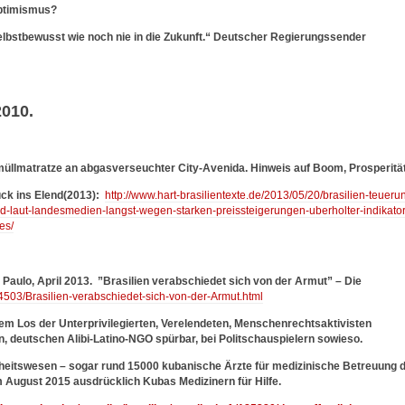
Optimismus?
selbstbewusst wie noch nie in die Zukunft.“ Deutscher Regierungssender
2010.
müllmatratze an abgasverseuchter City-Avenida. Hinweis auf Boom, Prosperitä
ück ins Elend(2013):
http://www.hart-brasilientexte.de/2013/05/20/brasilien-teueru
end-laut-landesmedien-langst-wegen-starken-preissteigerungen-uberholter-indikator
es/
Paulo, April 2013.
”Brasilien verabschiedet sich von der Armut” – Die
414503/Brasilien-verabschiedet-sich-von-der-Armut.html
em Los der Unterprivilegierten, Verelendeten, Menschenrechtsaktivisten
n, deutschen Alibi-Latino-NGO spürbar, bei Politschauspielern sowieso.
dheitswesen – sogar rund 15000 kubanische Ärzte für medizinische Betreuung 
 August 2015 ausdrücklich Kubas Medizinern für Hilfe.