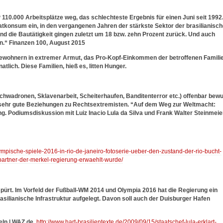
 110.000 Arbeitsplätze weg, das schlechteste Ergebnis für einen Juni seit 1992
vatkonsum ein, in den vergangenen Jahren der stärkste Sektor der brasilianisc
nd die Bautätigkeit gingen zuletzt um 18 bzw. zehn Prozent zurück. Und auch
n.“ Finanzen 100, August 2015
00 Bewohnern in extremer Armut, das Pro-Kopf-Einkommen der betroffenen Famili
tlich. Diese Familien, hieß es, litten Hunger.
hwadronen, Sklavenarbeit, Scheiterhaufen, Banditenterror etc.) offenbar bew
l sehr gute Beziehungen zu Rechtsextremisten. “Auf dem Weg zur Weltmacht:
ng. Podiumsdiskussion mit Luiz Inacio Lula da Silva und Frank Walter Steinmeie
lympische-spiele-2016-in-rio-de-janeiro-fotoserie-ueber-den-zustand-der-rio-bucht-
partner-der-merkel-regierung-erwaehlt-wurde/
spürt. Im Vorfeld der Fußball-WM 2014 und Olympia 2016 hat die Regierung ein
asilianische Infrastruktur aufgelegt. Davon soll auch der Duisburger Hafen
eln | WAZ.de
http://www.hart-brasilientexte.de/2009/09/15/staatschef-lula-erklart-