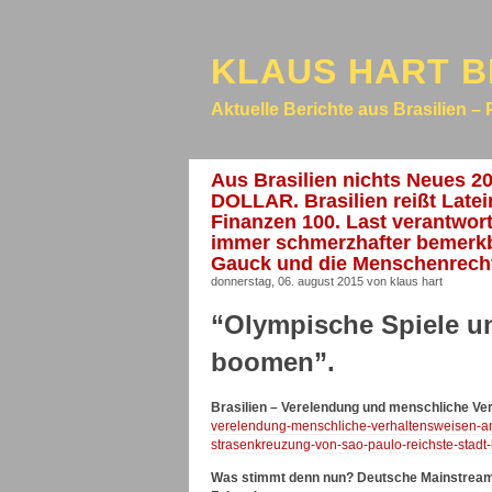
KLAUS HART B
Aktuelle Berichte aus Brasilien – 
Aus Brasilien nichts Neue
DOLLAR. Brasilien reißt Late
Finanzen 100. Last verantwo
immer schmerzhafter bemerk
Gauck und die Menschenrechte
donnerstag, 06. august 2015 von klaus hart
“Olympische Spiele u
boomen”.
Brasilien – Verelendung und menschliche Ve
verelendung-menschliche-verhaltensweisen-ande
strasenkreuzung-von-sao-paulo-reichste-stadt-
Was stimmt denn nun? Deutsche Mainstream-Me