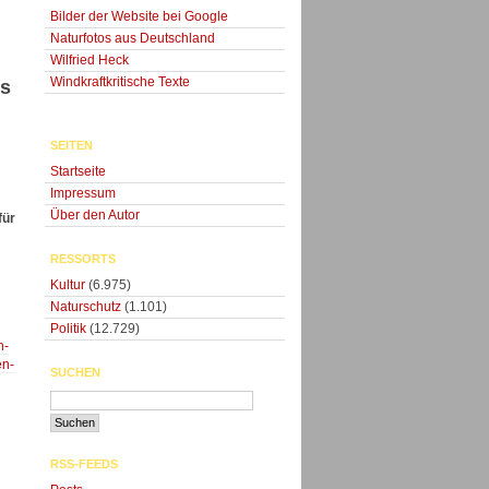
Bilder der Website bei Google
Naturfotos aus Deutschland
Wilfried Heck
Windkraftkritische Texte
es
SEITEN
Startseite
Impressum
Über den Autor
für
RESSORTS
Kultur
(6.975)
Naturschutz
(1.101)
Politik
(12.729)
h-
en-
SUCHEN
RSS-FEEDS