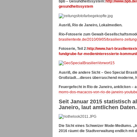
bpb – Gesundheitssystem:
http://www.bpb.de/
gesundheitssystem
Ausriß, Rio de Janeiro, Lokalmedien.
Rio-Fotoserie zum Gewalt-Gesellschaftsmodel
brasilientexte.de/2010/09/05/brasiliens-zeitu
Fotoserie, Teil 2:
http://www.hart-brasilientext
fundgrube-fur-medieninteressierte-kommunik
Ausriß, die andere Sicht – Geo Special Brasil
Großstadt…dieses überraschend moderne, ho
Feuergefecht in Rio de Janeiro, anklicken – a
morro-dos-macacos-von-rio-de-janeiro-youtube
Seit Januar 2015 statistisch a
Janeiro, laut amtlichen Daten.
Die Sicht eines Schweizer Mode-Mediums. „I
2016 räumt die Stadtverwaltung endlich mit d