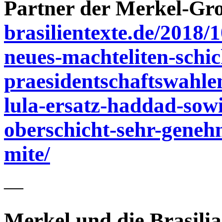
Partner der Merkel-Gro
brasilientexte.de/2018/1
neues-machteliten-schic
praesidentschaftswahle
lula-ersatz-haddad-sow
oberschicht-sehr-geneh
mite/
—
Merkel und die Brasilia