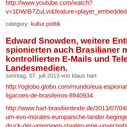
http://www.youtube.com/watch?
v=1DWiB7ZuLvI&feature=player_embedded
category:
kultur
,
politik
Edward Snowden, weitere Ent
spionierten auch Brasilianer 
kontrollierten E-Mails und Tel
Landesmedien.
sonntag, 07. juli 2013 von klaus hart
http://oglobo.globo.com/mundo/eua-espiona
ligacoes-de-brasileiros-8940934
http://www.hart-brasilientexte.de/2013/07/0
um-evo-morales-europaische-lander-begingen
druck-der-vereinigen-staaten-eine-unverzeih