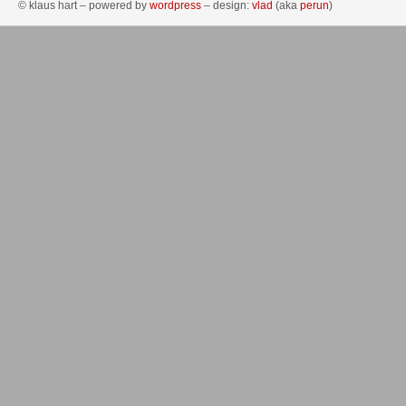
© klaus hart – powered by
wordpress
– design:
vlad
(aka
perun
)