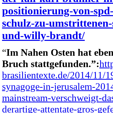
positionierung-von-spd
schulz-zu-umstrittenen
und-willy-brandt/
“
Im Nahen Osten hat eben 
Bruch stattgefunden.”:
htt
brasilientexte.de/2014/11/19
synagoge-in-jerusalem-2014
mainstream-verschweigt-das
derartige-attentate-gros-gef