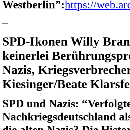
Westberlin”:
https://web.a
–
SPD-Ikonen Willy Bran
keinerlei Berührungsp
Nazis, Kriegsverbrecher
Kiesinger/Beate Klarsf
SPD und Nazis: “
Verfolgt
Nachkriegsdeutschland al
die alten Nazis? Die Histo