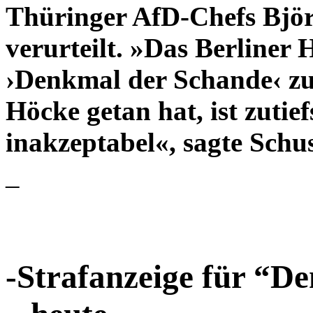
Thüringer AfD-Chefs Björ
verurteilt. »Das Berliner
›Denkmal der Schande‹ zu
Höcke getan hat, ist zutie
inakzeptabel«, sagte Sch
–
-Strafanzeige für “D