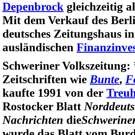
Depenbrock
gleichzeitig a
Mit dem Verkauf des Berli
deutsches Zeitungshaus in 
ausländischen
Finanzinve
Schweriner Volkszeitung
Zeitschriften wie
Bunte
,
F
kaufte 1991 von der
Treuh
Rostocker Blatt
Norddeuts
Nachrichten
die
Schweriner
wurde das Blatt vom Bur