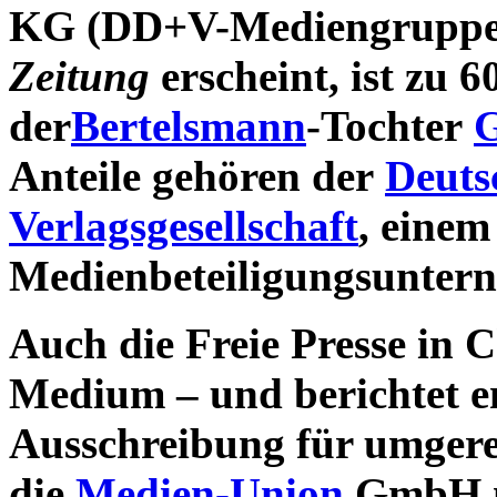
KG (DD+V-Mediengruppe)
Zeitung
erscheint, ist zu 6
der
Bertelsmann
-Tochter
G
Anteile gehören der
Deuts
Verlagsgesellschaft
, einem
Medienbeteiligungsunter
Auch die Freie Presse in C
Medium – und berichtet e
Ausschreibung für umgere
die
Medien-Union
GmbH mi