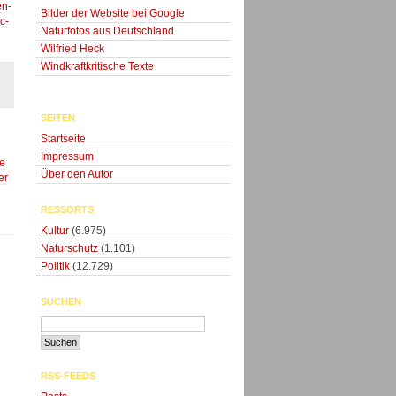
en-
Bilder der Website bei Google
c-
Naturfotos aus Deutschland
Wilfried Heck
Windkraftkritische Texte
SEITEN
Startseite
Impressum
e
Über den Autor
er
RESSORTS
Kultur
(6.975)
Naturschutz
(1.101)
Politik
(12.729)
SUCHEN
RSS-FEEDS