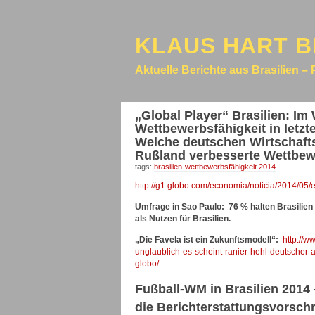
KLAUS HART B
Aktuelle Berichte aus Brasilien – 
„Global Player“ Brasilien: Im
Wettbewerbsfähigkeit in letzte
Welche deutschen Wirtschaft
Rußland verbesserte Wettbewe
tags:
brasilien-wettbewerbsfähigkeit 2014
http://g1.globo.com/economia/noticia/2014/05/
Umfrage in Sao Paulo: 76 % halten Brasilien 
als Nutzen für Brasilien.
„Die Favela ist ein Zukunftsmodell“:
http://ww
unglaublich-es-scheint-ranier-hehl-deutscher-ar
globo/
Fußball-WM in Brasilien 2014 
die Berichterstattungsvorschr