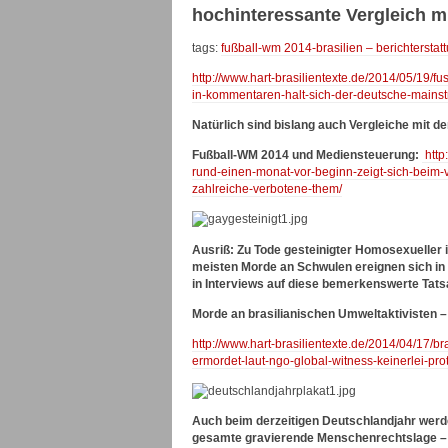
hochinteressante Vergleich 
tags:
fußball-wm 2014-brasilien – berichterstat
http://www.hart-brasilientexte.de/2014/05/19/f
in-kommentaren-halt-sich-der-deutsche-mainstre
Natürlich sind bislang auch Vergleiche mit de
Fußball-WM 2014 und Mediensteuerung:
http
rund-einen-monat-vor-beginn-zeigt-sich-beim-v
zahlreiche-verbotene-them/
Ausriß: Zu Tode gesteinigter Homosexueller i
meisten Morde an Schwulen ereignen sich in
in Interviews auf diese bemerkenswerte Tats
Morde an brasilianischen Umweltaktivisten – 
http://www.hart-brasilientexte.de/2014/04/17/
ermordet-laut-ngo-global-witness-keinerlei-pr
Auch beim derzeitigen Deutschlandjahr werd
gesamte gravierende Menschenrechtslage – 