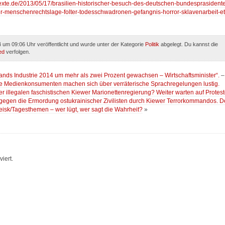
ntexte.de/2013/05/17/brasilien-historischer-besuch-des-deutschen-bundesprasident
er-menschenrechtslage-folter-todesschwadronen-gefangnis-horror-sklavenarbeit-et
 um 09:06 Uhr veröffentlicht und wurde unter der Kategorie
Politik
abgelegt. Du kannst die
ed
verfolgen.
ands Industrie 2014 um mehr als zwei Prozent gewachsen – Wirtschaftsminister“.
–
he Medienkonsumenten machen sich über verräterische Sprachregelungen lustig.
er illegalen faschistischen Kiewer Marionettenregierung? Weiter warten auf Protest
. gegen die Ermordung ostukrainischer Zivilisten durch Kiewer Terrorkommandos. D
isk/Tagesthemen – wer lügt, wer sagt die Wahrheit?
»
iert.