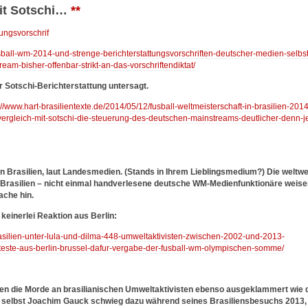
mit Sotschi…
**
tungsvorschrif
usball-wm-2014-und-strenge-berichterstattungsvorschriften-deutscher-medien-selbst
am-bisher-offenbar-strikt-an-das-vorschriftendiktat/
r Sotschi-Berichterstattung untersagt.
://www.hart-brasilientexte.de/2014/05/12/fusball-weltmeisterschaft-in-brasilien-2014
ergleich-mit-sotschi-die-steuerung-des-deutschen-mainstreams-deutlicher-denn-j
n Brasilien, laut Landesmedien. (Stands in Ihrem Lieblingsmedium?) Die weltwe
 Brasilien – nicht einmal handverlesene deutsche WM-Medienfunktionäre weise
ache hin.
keinerlei Reaktion aus Berlin:
brasilien-unter-lula-und-dilma-448-umweltaktivisten-zwischen-2002-und-2013-
oteste-aus-berlin-brussel-dafur-vergabe-der-fusball-wm-olympischen-somme/
en die Morde an brasilianischen Umweltaktivisten ebenso ausgeklammert wie 
selbst Joachim Gauck schwieg dazu während seines Brasiliensbesuchs 2013,