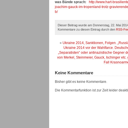
was Bände sprach:
http://www.hart-brasilie
joachim-gauck-im-tropenland-trotz-gravierend
b/
Dieser Beitrag wurde am Donnerstag, 22. Mai 2014
Kommentare zu diesen Eintrag durch den
RSS-Fe
«
Ukraine 2014, Sanktionen, Folgen. „Russl
Ukraine 2014 vor der Wahlfarce. Deutsc
„Separatisten“ oder antinazistische Gegner d
von Merkel, Steinmeier, Gauck, Ischinger etc
Fall Krasnoarme
Keine Kommentare
Bisher gibt es keine Kommentare.
Die Kommentarfunktion ist zur Zeit leider deaktiv