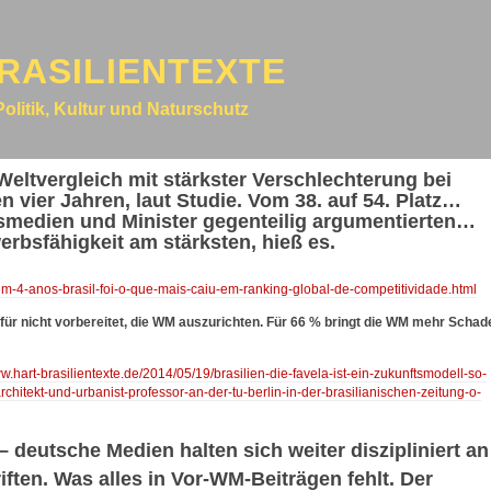
RASILIENTEXTE
Politik, Kultur und Naturschutz
 Weltvergleich mit stärkster Verschlechterung bei
n vier Jahren, laut Studie. Vom 38. auf 54. Platz…
smedien und Minister gegenteilig argumentierten…
rbsfähigkeit am stärksten, hieß es.
em-4-anos-brasil-foi-o-que-mais-caiu-em-ranking-global-de-competitividade.html
für nicht vorbereitet, die WM auszurichten. Für 66 % bringt die WM mehr Schad
w.hart-brasilientexte.de/2014/05/19/brasilien-die-favela-ist-ein-zukunftsmodell-so-
chitekt-und-urbanist-professor-an-der-tu-berlin-in-der-brasilianischen-zeitung-o-
– deutsche Medien halten sich weiter diszipliniert an
iften. Was alles in Vor-WM-Beiträgen fehlt. Der