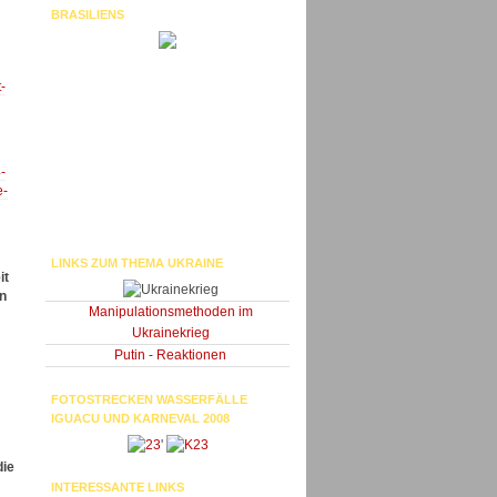
BRASILIENS
-
-
e-
LINKS ZUM THEMA UKRAINE
it
n
Manipulationsmethoden im
Ukrainekrieg
Putin - Reaktionen
FOTOSTRECKEN WASSERFÄLLE
IGUACU UND KARNEVAL 2008
'
die
INTERESSANTE LINKS