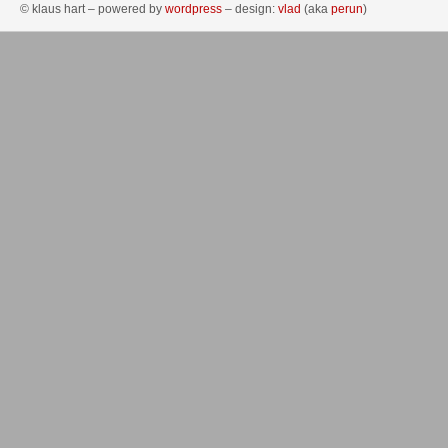
© klaus hart – powered by
wordpress
– design:
vlad
(aka
perun
)