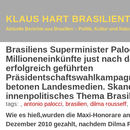
KLAUS HART BRASILIEN
Aktuelle Berichte aus Brasilien – Politik, Kultur und Nat
Brasiliens Superminister Palo
Millioneneinkünfte just nach 
erfolgreich geführten
Präsidentschaftswahlkampagn
betonen Landesmedien. Skanda
innenpolitisches Thema Brasil
tags:
,
antonio palocci
,
brasilien
,
dilma rousseff
,
Wie es hieß,wurden die Maxi-Honorare a
Dezember 2010 gezahlt, nachdem Dilma R