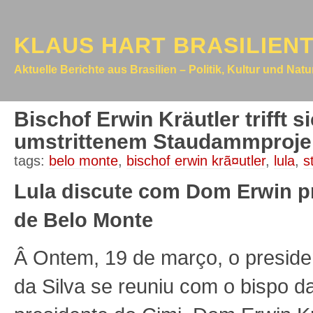
KLAUS HART BRASILIEN
Aktuelle Berichte aus Brasilien – Politik, Kultur und Nat
Bischof Erwin Kräutler trifft 
umstrittenem Staudammprojek
tags:
belo monte
,
bischof erwin krã¤utler
,
lula
,
s
Lula discute com Dom Erwin pro
de Belo Monte
Â
Ontem, 19 de março, o presiden
da Silva se reuniu com o bispo d