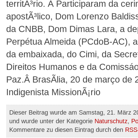
territÃ³rio.
Â
Participaram da ceri
apostÃ³lico, Dom Lorenzo Baldisse
da CNBB, Dom Dimas Lara, a dep
Perpétua Almeida (PCdoB-AC), a
da embaixada, do Cimi, da Secret
Direitos Humanos e da Comissáo
Paz.
Â
BrasÃ­lia, 20 de março de
Indigenista MissionÃ¡rio
Dieser Beitrag wurde am Samstag, 21. März 20
und wurde unter der Kategorie
Naturschutz
,
Po
Kommentare zu diesen Eintrag durch den
RSS