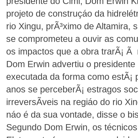
presidente do Cimi, Dom Erwin Krä
projeto de construçáo da hidrelét
rio Xingu, prÃ³ximo de Altamira, 
se comprometeu a ouvir as comu
os impactos que a obra trarÃ¡ Ã 
Dom Erwin advertiu o presidente 
executada da forma como estÃ¡ p
anos se perceberÃ¡ estragos soc
irreversÃ­veis na regiáo do rio X
náo é da sua vontade, disse o bi
Segundo Dom Erwin, os técnicos 