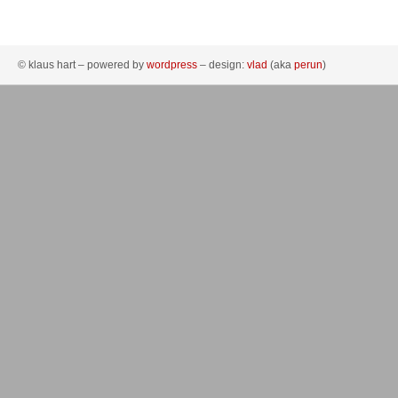
© klaus hart – powered by
wordpress
– design:
vlad
(aka
perun
)