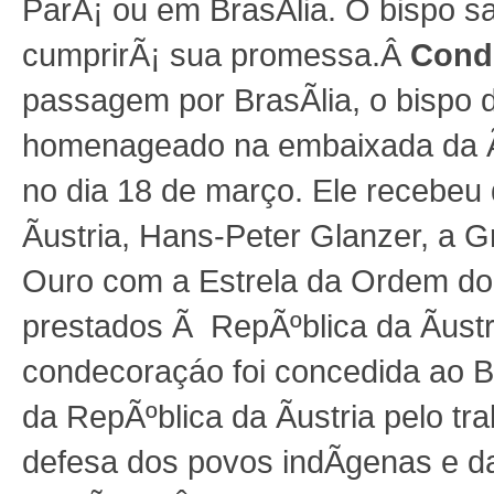
ParÃ¡ ou em BrasÃ­lia. O bispo sa
cumprirÃ¡ sua promessa.
Â
Cond
passagem por BrasÃ­lia, o bispo 
homenageado na embaixada da Ãus
no dia 18 de março. Ele recebeu
Ãustria, Hans-Peter Glanzer, a G
Ouro com a Estrela da Ordem do 
prestados Ã RepÃºblica da Ãustr
condecoraçáo foi concedida ao B
da RepÃºblica da Ãustria pelo t
defesa dos povos indÃ­genas e d