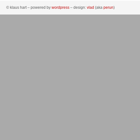
© klaus hart – powered by
wordpress
– design:
vlad
(aka
perun
)