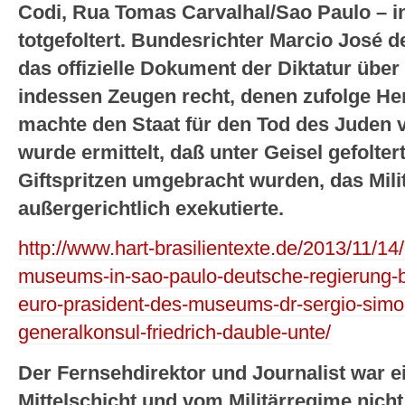
Codi, Rua Tomas Carvalhal/Sao Paulo – i
totgefoltert. Bundesrichter Marcio José d
das offizielle Dokument der Diktatur übe
indessen Zeugen recht, denen zufolge Her
machte den Staat für den Tod des Juden 
wurde ermittelt, daß unter Geisel gefolt
Giftspritzen umgebracht wurden, das Milit
außergerichtlich exekutierte.
http://www.hart-brasilientexte.de/2013/11/14
museums-in-sao-paulo-deutsche-regierung-be
euro-prasident-des-museums-dr-sergio-simo
generalkonsul-friedrich-dauble-unte/
Der Fernsehdirektor und Journalist war 
Mittelschicht und vom Militärregime nic