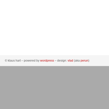
© klaus hart – powered by
wordpress
– design:
vlad
(aka
perun
)