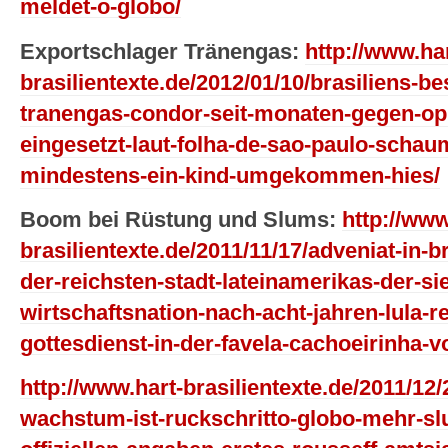
meldet-o-globo/
Exportschlager Tränengas:
http://www.har
brasilientexte.de/2012/01/10/brasiliens-b
tranengas-condor-seit-monaten-gegen-opp
eingesetzt-laut-folha-de-sao-paulo-scha
mindestens-ein-kind-umgekommen-hies/
Boom bei Rüstung und Slums:
http://www
brasilientexte.de/2011/11/17/adveniat-in-br
der-reichsten-stadt-lateinamerikas-der-si
wirtschaftsnation-nach-acht-jahren-lula-r
gottesdienst-in-der-favela-cachoeirinha-v
http://www.hart-brasilientexte.de/2011/12
wachstum-ist-ruckschritto-globo-mehr-sl