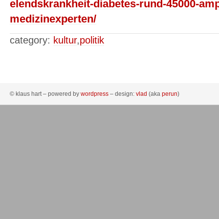
elendskrankheit-diabetes-rund-45000-ampu
medizinexperten/
category:
kultur
,
politik
© klaus hart – powered by
wordpress
– design:
vlad
(aka
perun
)