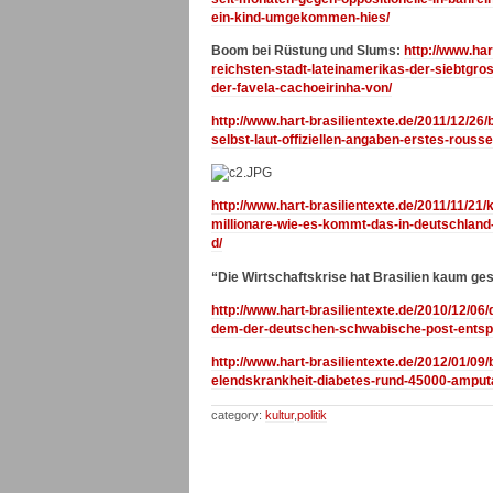
ein-kind-umgekommen-hies/
Boom bei Rüstung und Slums:
http://www.har
reichsten-stadt-lateinamerikas-der-siebtgros
der-favela-cachoeirinha-von/
http://www.hart-brasilientexte.de/2011/12/2
selbst-laut-offiziellen-angaben-erstes-rousse
http://www.hart-brasilientexte.de/2011/11/21/
millionare-wie-es-kommt-das-in-deutschland
d/
“Die Wirtschaftskrise hat Brasilien kaum ge
http://www.hart-brasilientexte.de/2010/12/06/
dem-der-deutschen-schwabische-post-entspann
http://www.hart-brasilientexte.de/2012/01/
elendskrankheit-diabetes-rund-45000-amputat
category:
kultur
,
politik