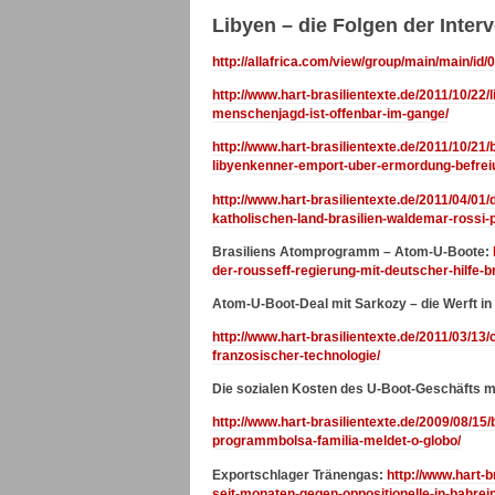
Libyen – die Folgen der Inte
http://allafrica.com/view/group/main/main/id
http://www.hart-brasilientexte.de/2011/10/22/
menschenjagd-ist-offenbar-im-gange/
http://www.hart-brasilientexte.de/2011/10/21
libyenkenner-emport-uber-ermordung-befreiu
http://www.hart-brasilientexte.de/2011/04/01/
katholischen-land-brasilien-waldemar-rossi-p
Brasiliens Atomprogramm – Atom-U-Boote:
der-rousseff-regierung-mit-deutscher-hilfe-
Atom-U-Boot-Deal mit Sarkozy – die Werft in 
http://www.hart-brasilientexte.de/2011/03/13
franzosischer-technologie/
Die sozialen Kosten des U-Boot-Geschäfts mi
http://www.hart-brasilientexte.de/2009/08/15/
programmbolsa-familia-meldet-o-globo/
Exportschlager Tränengas:
http://www.hart-
seit-monaten-gegen-oppositionelle-in-bahre