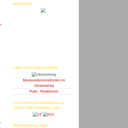
BRASILIENS
e-
-
LINKS ZUM THEMA UKRAINE
Manipulationsmethoden im
Ukrainekrieg
Putin - Reaktionen
FOTOSTRECKEN WASSERFÄLLE
IGUACU UND KARNEVAL 2008
'
-
INTERESSANTE LINKS
-