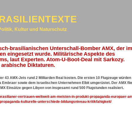
RASILIENTEXTE
Politik, Kultur und Naturschutz
nisch-brasilianischen Unterschall-Bomber AMX, der i
n eingesetzt wurde. Militärische Aspekte des
s, laut Experten. Atom-U-Boot-Deal mit Sarkozy.
 arabische Diktaturen.
er 43 AMX-Jets rund 2 Milliarden Real kosten. Die ersten 10 Flugzeuge würden
ma Embraer sowie dem israelischen Unternehmen Elbit umgerüstet. Der AMX fli
s AMX Einsätze gegen Libyen von insgesamt rund 500 Flugstunden realisiert.
9/brasilianer-vertrauen-weltweit-am-meisten-in-produkt-propaganda-europaer-a
ropaganda-kulturelle-unterschiede-bildungsniveau-kritikfahigkeit/