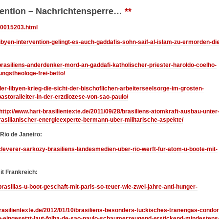
rvention – Nachrichtensperre…
**
/00015203.html
libyen-intervention-gelingt-es-auch-gaddafis-sohn-saif-al-islam-zu-ermorden-di
/brasiliens-anderdenker-mord-an-gaddafi-katholischer-priester-haroldo-coelho-
ngstheologe-frei-betto/
der-libyen-krieg-die-sicht-der-bischoflichen-arbeiterseelsorge-im-grosten-
astoralleiter-in-der-erzdiozese-von-sao-paulo/
http://www.hart-brasilientexte.de/2011/09/28/brasiliens-atomkraft-ausbau-unter
brasilianischer-energieexperte-bermann-uber-militarische-aspekte/
Rio de Janeiro:
/cleverer-sarkozy-brasiliens-landesmedien-uber-rio-werft-fur-atom-u-boote-mit-
t Frankreich:
brasilias-u-boot-geschaft-mit-paris-so-teuer-wie-zwei-jahre-anti-hunger-
brasilientexte.de/2012/01/10/brasiliens-besonders-tuckisches-tranengas-condor
in-eingesetzt-laut-folha-de-sao-paulo-schaumerzeugend-erstickend-mindestens