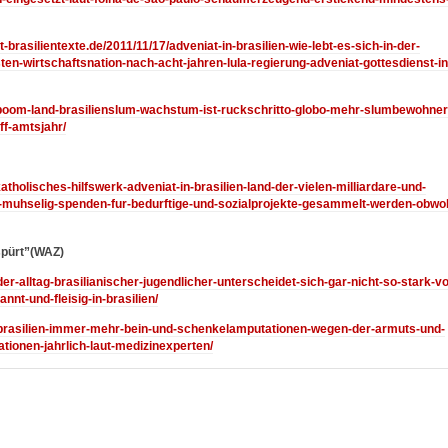
t-brasilientexte.de/2011/11/17/adveniat-in-brasilien-wie-lebt-es-sich-in-der-
ten-wirtschaftsnation-nach-acht-jahren-lula-regierung-adveniat-gottesdienst-in
6/boom-land-brasilienslum-wachstum-ist-ruckschritto-globo-mehr-slumbewohner
ff-amtsjahr/
katholisches-hilfswerk-adveniat-in-brasilien-land-der-vielen-milliardare-und-
-muhselig-spenden-fur-bedurftige-und-sozialprojekte-gesammelt-werden-obwoh
spürt”(WAZ)
der-alltag-brasilianischer-jugendlicher-unterscheidet-sich-gar-nicht-so-stark-v
t-und-fleisig-in-brasilien/
09/brasilien-immer-mehr-bein-und-schenkelamputationen-wegen-der-armuts-und-
ionen-jahrlich-laut-medizinexperten/