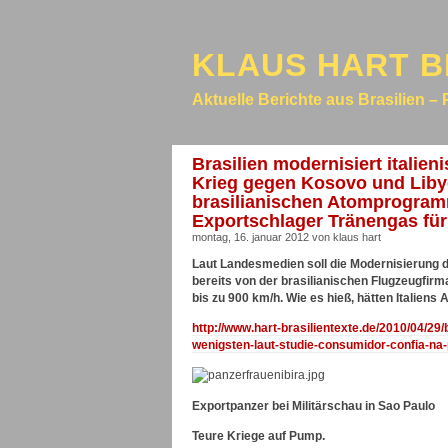
KLAUS HART B
Aktuelle Berichte aus Brasilien – 
Brasilien modernisiert italie
Krieg gegen Kosovo und Libye
brasilianischen Atomprogramm
Exportschlager Tränengas für
montag, 16. januar 2012 von klaus hart
Laut Landesmedien soll die Modernisierung d
bereits von der brasilianischen Flugzeugfir
bis zu 900 km/h. Wie es hieß, hätten Italien
http://www.hart-brasilientexte.de/2010/04/2
wenigsten-laut-studie-consumidor-confia-na-p
Exportpanzer bei Militärschau in Sao Paulo
Teure Kriege auf Pump.