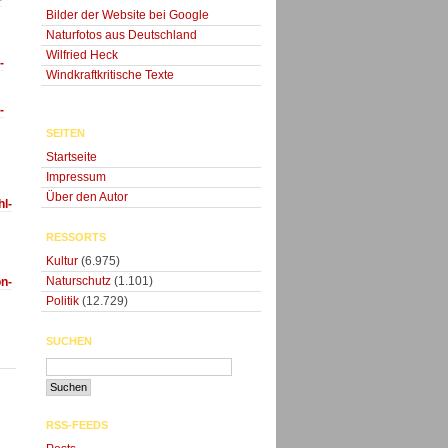
Bilder der Website bei Google
Naturfotos aus Deutschland
Wilfried Heck
-
Windkraftkritische Texte
-
SEITEN
Startseite
Impressum
Über den Autor
l-
RESSORTS
Kultur
(6.975)
Naturschutz
(1.101)
on-
Politik
(12.729)
SUCHEN
RSS-FEEDS