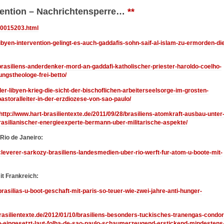
rvention – Nachrichtensperre…
**
/00015203.html
libyen-intervention-gelingt-es-auch-gaddafis-sohn-saif-al-islam-zu-ermorden-di
/brasiliens-anderdenker-mord-an-gaddafi-katholischer-priester-haroldo-coelho-
ngstheologe-frei-betto/
der-libyen-krieg-die-sicht-der-bischoflichen-arbeiterseelsorge-im-grosten-
astoralleiter-in-der-erzdiozese-von-sao-paulo/
http://www.hart-brasilientexte.de/2011/09/28/brasiliens-atomkraft-ausbau-unter
brasilianischer-energieexperte-bermann-uber-militarische-aspekte/
Rio de Janeiro:
/cleverer-sarkozy-brasiliens-landesmedien-uber-rio-werft-fur-atom-u-boote-mit-
t Frankreich:
brasilias-u-boot-geschaft-mit-paris-so-teuer-wie-zwei-jahre-anti-hunger-
brasilientexte.de/2012/01/10/brasiliens-besonders-tuckisches-tranengas-condor
in-eingesetzt-laut-folha-de-sao-paulo-schaumerzeugend-erstickend-mindestens