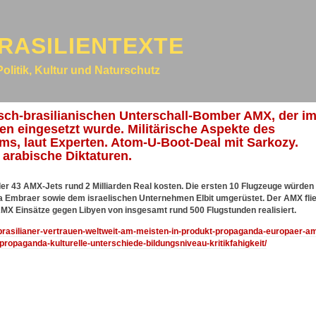
RASILIENTEXTE
Politik, Kultur und Naturschutz
nisch-brasilianischen Unterschall-Bomber AMX, der i
n eingesetzt wurde. Militärische Aspekte des
s, laut Experten. Atom-U-Boot-Deal mit Sarkozy.
 arabische Diktaturen.
er 43 AMX-Jets rund 2 Milliarden Real kosten. Die ersten 10 Flugzeuge würden
ma Embraer sowie dem israelischen Unternehmen Elbit umgerüstet. Der AMX fli
s AMX Einsätze gegen Libyen von insgesamt rund 500 Flugstunden realisiert.
9/brasilianer-vertrauen-weltweit-am-meisten-in-produkt-propaganda-europaer-a
ropaganda-kulturelle-unterschiede-bildungsniveau-kritikfahigkeit/