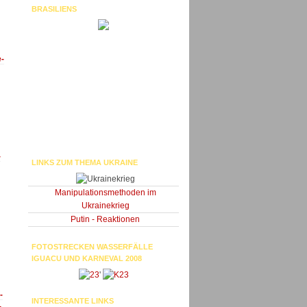
BRASILIENS
e-
-
LINKS ZUM THEMA UKRAINE
Manipulationsmethoden im
Ukrainekrieg
Putin - Reaktionen
FOTOSTRECKEN WASSERFÄLLE
IGUACU UND KARNEVAL 2008
'
-
INTERESSANTE LINKS
-