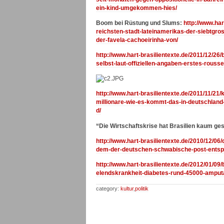
ein-kind-umgekommen-hies/
Boom bei Rüstung und Slums:
http://www.har
reichsten-stadt-lateinamerikas-der-siebtgros
der-favela-cachoeirinha-von/
http://www.hart-brasilientexte.de/2011/12/2
selbst-laut-offiziellen-angaben-erstes-rousse
http://www.hart-brasilientexte.de/2011/11/21/
millionare-wie-es-kommt-das-in-deutschland
d/
“Die Wirtschaftskrise hat Brasilien kaum ge
http://www.hart-brasilientexte.de/2010/12/06/
dem-der-deutschen-schwabische-post-entspann
http://www.hart-brasilientexte.de/2012/01/
elendskrankheit-diabetes-rund-45000-amputat
category:
kultur
,
politik