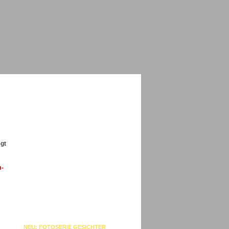
m
egt
m-
NEU: FOTOSERIE GESICHTER