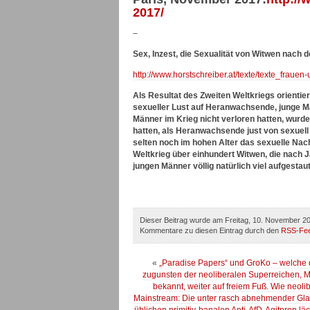
2017/
–
Sex, Inzest, die Sexualität von Witwen nach 
http://www.horstschreiber.at/texte/texte_frauen
Als Resultat des Zweiten Weltkriegs orientie
sexueller Lust auf Heranwachsende, junge Män
Männer im Krieg nicht verloren hatten, wurde
hatten, als Heranwachsende just von sexuell 
selten noch im hohen Alter das sexuelle Na
Weltkrieg über einhundert Witwen, die nach 
jungen Männer völlig natürlich viel aufgestau
Dieser Beitrag wurde am Freitag, 10. November 20
Kommentare zu diesen Eintrag durch den
RSS-Fe
«
„Paradise Papers“ und GroKo – welche d
zugunsten der neoliberalen Superreichen, Mac
bekannt, weiter auf freiem Fuß. Wie neoli
Mainstream: Die unter rasch abnehmender Glau
üblichen primitiv-banalen Anti-AfD-Agitprop lä