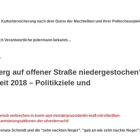
. Kulturbereicherung nach dem Gusto der Machteliten und ihrer Politschauspiel
isch Verantwortliche jedermann bekannt…
?
erg auf offener Straße niedergestochen
t 2018 – Politikziele und
xmob-verbrechen-in-koeln-spd-ministerpraesidentin-kraft-mit-infantilen-
amisierungsaktionen-der-silvesternacht/
Renate Schmidt und die “zehn nackten Neger”. “gab an wie zehn nackte Neger”