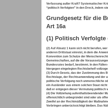
Verfassung außer Kraft? Systematischer Kri
“politisch Verfolgten” in den Dreck, indem s
Grundgesetz für die 
Art 16a
(
1) Politisch Verfolgte
(2) Auf Absatz 1 kann sich nicht berufen, w
anderen Drittstaat einreist, in dem die Anw
Konvention zum Schutze der Menschenrechte u
Gemeinschaften, auf die die Voraussetzunge
Bundesrates bedarf, bestimmt. In den Fäll
hiergegen eingelegten Rechtsbehelf vollzog
(3) Durch Gesetz, das der Zustimmung des B
Rechtslage, der Rechtsanwendung und der all
politische Verfolgung noch unmenschliche od
ein Ausländer aus einem solchen Staat nicht 
daß er entgegen dieser Vermutung politisch ve
(4) Die Vollziehung aufenthaltsbeendender Ma
offensichtlich unbegründet sind oder als off
Zweifel an der Rechtmäßigkeit der Maßnahm
Vorbringen unberücksichtigt bleiben. Das Nä