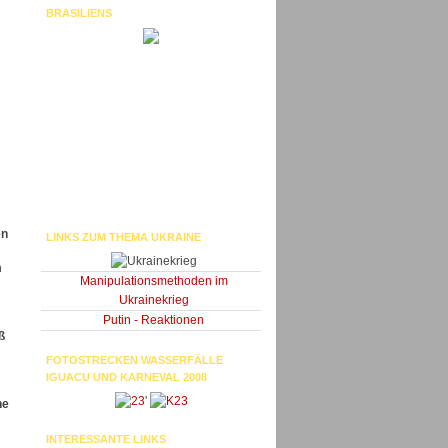
BRASILIENS
en
LINKS ZUM THEMA UKRAINE
m
Manipulationsmethoden im
Ukrainekrieg
Putin - Reaktionen
ß
FOTOSTRECKEN WASSERFÄLLE
IGUACU UND KARNEVAL 2008
'
he
INTERESSANTE LINKS