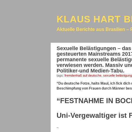
KLAUS HART B
Aktuelle Berichte aus Brasilien – 
Sexuelle Belästigungen – da
gesteuerten Mainstreams 201
permanente sexuelle Belästig
verwiesen werden. Massiv und
Politiker-und Medien-Tabu.
tags:
fremdenhaß auf deutsche
,
sexuelle belästigung
“Du deutsche Fotze, halts Maul, ich fick dich
Beschimpfung von Frauen durch Männer bes
“FESTNAHME IN BO
Uni-Vergewaltiger ist 
–