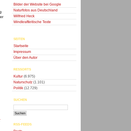
Bilder der Website bei Google
Naturfotos aus Deutschland
g
Wilfried Heck
der
Windkraftkritische Texte
SEITEN
Startseite
Impressum
Über den Autor
RESSORTS
Kultur
(6.975)
Naturschutz
(1.101)
Politik
(12.729)
SUCHEN
-
RSS-FEEDS