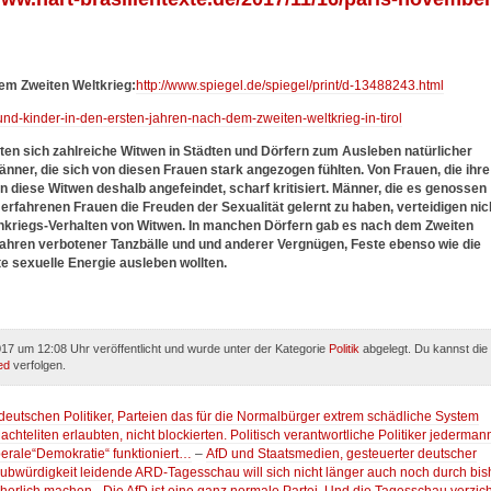
dem Zweiten Weltkrieg:
http://www.spiegel.de/spiegel/print/d-13488243.html
-und-kinder-in-den-ersten-jahren-nach-dem-zweiten-weltkrieg-in-tirol
rten sich zahlreiche Witwen in Städten und Dörfern zum Ausleben natürlicher
ner, die sich von diesen Frauen stark angezogen fühlten. Von Frauen, die ihre
n diese Witwen deshalb angefeindet, scharf kritisiert. Männer, die es genossen
erfahrenen Frauen die Freuden der Sexualität gelernt zu haben, verteidigen nic
chkriegs-Verhalten von Witwen. In manchen Dörfern gab es nach dem Zweiten
Jahren verbotener Tanzbälle und und anderer Vergnügen, Feste ebenso wie die
te sexuelle Energie ausleben wollten.
17 um 12:08 Uhr veröffentlicht und wurde unter der Kategorie
Politik
abgelegt. Du kannst die
ed
verfolgen.
eutschen Politiker, Parteien das für die Normalbürger extrem schädliche System
hteliten erlaubten, nicht blockierten. Politisch verantwortliche Politiker jederman
berale“Demokratie“ funktioniert…
–
AfD und Staatsmedien, gesteuerter deutscher
bwürdigkeit leidende ARD-Tagesschau will sich nicht länger auch noch durch bis
cherlich machen. „Die AfD ist eine ganz normale Partei. Und die Tagesschau verzich