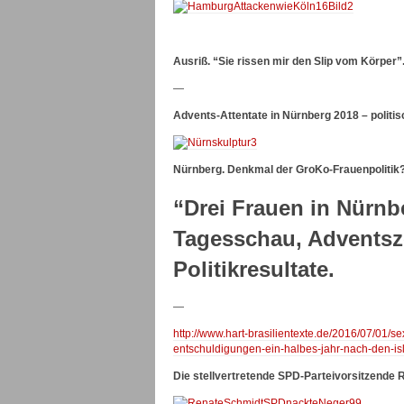
Ausriß. “Sie rissen mir den Slip vom Körper”
—
Advents-Attentate in Nürnberg 2018 – polit
Nürnberg. Denkmal der GroKo-Frauenpolitik
“Drei Frauen in Nürnb
Tagesschau, Adventszei
Politikresultate.
—
http://www.hart-brasilientexte.de/2016/07/01/se
entschuldigungen-ein-halbes-jahr-nach-den-isl
Die stellvertretende SPD-Parteivorsitzende 