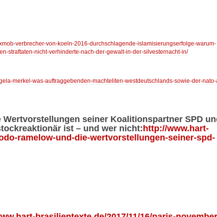
/sexmob-verbrecher-von-koeln-2016-durchschlagende-islamisierungserfolge-warum-
n-straftaten-nicht-verhinderte-nach-der-gewalt-in-der-silvesternacht-in/
/angela-merkel-was-auftraggebenden-machteliten-westdeutschlands-sowie-der-nato-
Wertvorstellungen seiner Koalitionspartner SPD un
ockreaktionär ist – und wer nicht:
http://www.hart-
/bodo-ramelow-und-die-wertvorstellungen-seiner-spd-
www.hart-brasilientexte.de/2017/11/16/paris-november