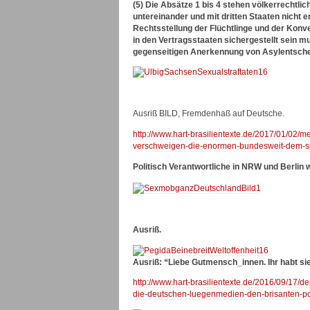
(5) Die Absätze 1 bis 4 stehen völkerrechtl
untereinander und mit dritten Staaten nicht
Rechtsstellung der Flüchtlinge und der Kon
in den Vertragsstaaten sichergestellt sein m
gegenseitigen Anerkennung von Asylentsche
Ausriß BILD, Fremdenhaß auf Deutsche.
http://www.hart-brasilientexte.de/2017/01/02
verschweigen-die-enormen-bundesweit-dem-ste
Politisch Verantwortliche in NRW und Berlin 
Ausriß.
Ausriß: “Liebe Gutmensch_innen. Ihr habt sie 
http://www.hart-brasilientexte.de/2016/09/17
die-deutschen-luegenmedien-den-brisanten-po