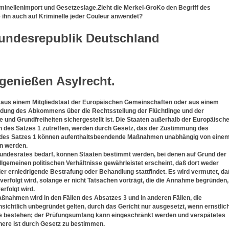
minellenimport und Gesetzeslage.Zieht die Merkel-GroKo den Begriff des
ie ihn auch auf Kriminelle jeder Couleur anwendet?
Bundesrepublik Deutschland
 genießen Asylrecht.
er aus einem Mitgliedstaat der Europäischen Gemeinschaften oder aus einem
endung des Abkommens über die Rechtsstellung der Flüchtlinge und der
nd Grundfreiheiten sichergestellt ist. Die Staaten außerhalb der Europäisch
n des Satzes 1 zutreffen, werden durch Gesetz, das der Zustimmung des
en des Satzes 1 können aufenthaltsbeendende Maßnahmen unabhängig von eine
en werden.
undesrates bedarf, können Staaten bestimmt werden, bei denen auf Grund der
gemeinen politischen Verhältnisse gewährleistet erscheint, daß dort weder
er erniedrigende Bestrafung oder Behandlung stattfindet. Es wird vermutet, da
verfolgt wird, solange er nicht Tatsachen vorträgt, die die Annahme begründen,
rfolgt wird.
ßnahmen wird in den Fällen des Absatzes 3 und in anderen Fällen, die
ensichtlich unbegründet gelten, durch das Gericht nur ausgesetzt, wenn ernstlic
e bestehen; der Prüfungsumfang kann eingeschränkt werden und verspätetes
here ist durch Gesetz zu bestimmen.