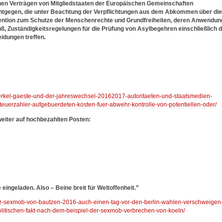
ichen Verträgen von Mitgliedstaaten der Europäischen Gemeinschaften
 entgegen, die unter Beachtung der Verpflichtungen aus dem Abkommen über die
vention zum Schutze der Menschenrechte und Grundfreiheiten, deren Anwendun
uß, Zuständigkeitsregelungen für die Prüfung von Asylbegehren einschließlich 
idungen treffen.
/merkel-gaeste-und-der-jahreswechsel-20162017-autoritaeten-und-staatsmedien-
uerzahler-aufgebuerdeten-kosten-fuer-abwehr-kontrolle-von-potentiellen-oder/
weiter auf hochbezahlten Posten:
eingeladen. Also – Beine breit für Weltoffenheit.”
/der-sexmob-von-bautzen-2016-auch-einen-tag-vor-den-berlin-wahlen-verschweigen
litischen-fakt-nach-dem-beispiel-der-sexmob-verbrechen-von-koeln/