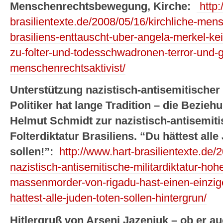
Menschenrechtsbewegung, Kirche:
http:
brasilientexte.de/2008/05/16/kirchliche-men
brasiliens-enttauscht-uber-angela-merkel-ke
zu-folter-und-todesschwadronen-terror-und
menschenrechtsaktivist/
Unterstützung nazistisch-antisemitischer
Politiker hat lange Tradition – die Bezie
Helmut Schmidt zur nazistisch-antisemiti
Folterdiktatur Brasiliens. “Du hättest alle
sollen!”:
http://www.hart-brasilientexte.de/2
nazistisch-antisemitische-militardiktatur-hoh
massenmorder-von-rigadu-hast-einen-einzig
hattest-alle-juden-toten-sollen-hintergrun/
Hitlergruß von Arseni Jazenjuk – ob er a