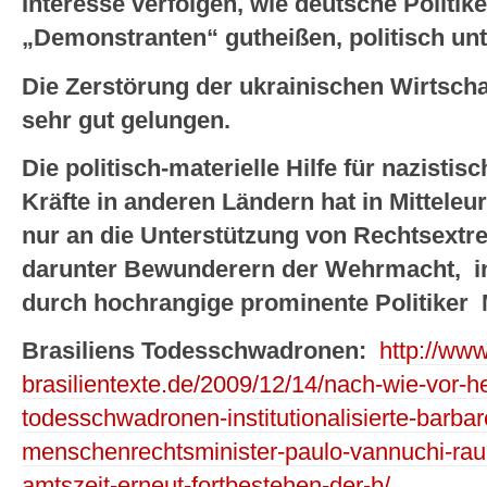
Interesse verfolgen, wie deutsche Politik
„Demonstranten“ gutheißen, politisch un
Die Zerstörung der ukrainischen Wirtschaf
sehr gut gelungen.
Die politisch-materielle Hilfe für nazistis
Kräfte in anderen Ländern hat in Mitteleur
nur an die Unterstützung von Rechtsextr
darunter Bewunderern der Wehrmacht, in 
durch hochrangige prominente Politiker 
Brasiliens Todesschwadronen:
http://www
brasilientexte.de/2009/12/14/nach-wie-vor-
todesschwadronen-institutionalisierte-barbare
menschenrechtsminister-paulo-vannuchi-rau
amtszeit-erneut-fortbestehen-der-b/