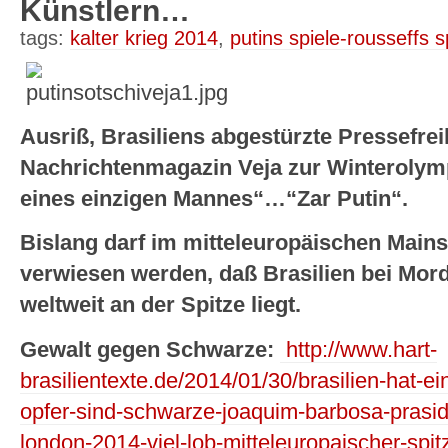
Künstlern…
tags:
kalter krieg 2014
,
putins spiele-rousseffs s
Ausriß, Brasiliens abgestürzte Pressefrei
Nachrichtenmagazin Veja zur Winterolymp
eines einzigen Mannes“…“Zar Putin“.
Bislang darf im mitteleuropäischen Mains
verwiesen werden, daß Brasilien bei Mo
weltweit an der Spitze liegt.
Gewalt gegen Schwarze:
http://www.hart-
brasilientexte.de/2014/01/30/brasilien-hat-ei
opfer-sind-schwarze-joaquim-barbosa-praside
london-2014-viel-lob-mitteleuropaischer-spitze