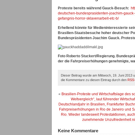
Proteste bereits während Gauck-Besuch:
ht
deutschen-bundesprasidenten-joachim-gauck-i
gefangnis-horror-sklavenarbeit-etc-b/
Erhellend könnte für Medieninteressierte se
Brasilien-Staatsbesuche hoher deutscher Poli
Bundespräsidenten Joachim Gauck. Proteste
Foto Roberto Stuckert/Regierung. Bundesprä
der die Fahrpreiserhöhungen genehmigte, w
Dieser Beitrag wurde am Mittwoch, 19. Juni 2013 u
die Kommentare zu diesen Eintrag durch den
RSS
«
Brasilien-Proteste und Wirtschaftslage des
Weltvergleich“, laut führender Wirtsc
Deutschlandjahr in Brasilien, Frankfurter Buc
Fahrpreiserhöhungen in Rio de Janeiro und Sa
Rio. Wieder landesweit Protestaktionen, auch
zunehmende Unzufriedenheit nic
Keine Kommentare