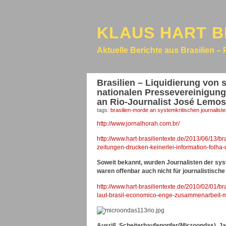
KLAUS HART B
Aktuelle Berichte aus Brasilien – 
Brasilien – Liquidierung von 
nationalen Pressevereinigung
an Rio-Journalist José Lemo
tags:
brasilien-morde an systemkritischen journalist
http://www.jornalhorah.com.br/
http://www.hart-brasilientexte.de/2013/06/13/b
zeitungen-drucken-keinerlei-information-folha
Soweit bekannt, wurden Journalisten der sys
waren offenbar auch nicht für journalistisch
http://www.hart-brasilientexte.de/2010/02/01/b
laut-brasil-economico-enge-zusammenarbeit-m
Ausriß. Scheiterhaufenopfer(Microondas), Ja