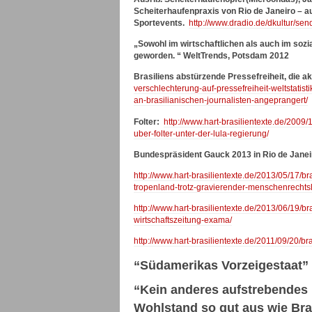
Scheiterhaufenpraxis von Rio de Janeiro – au
Sportevents.
http://www.dradio.de/dkultur/se
„Sowohl im wirtschaftlichen als auch im sozi
geworden. “ WeltTrends, Potsdam 2012
Brasiliens abstürzende Pressefreiheit, die a
verschlechterung-auf-pressefreiheit-weltstati
an-brasilianischen-journalisten-angeprangert/
Folter:
http://www.hart-brasilientexte.de/2009/
uber-folter-unter-der-lula-regierung/
Bundespräsident Gauck 2013 in Rio de Janei
http://www.hart-brasilientexte.de/2013/05/17/
tropenland-trotz-gravierender-menschenrechtsl
http://www.hart-brasilientexte.de/2013/06/19/br
wirtschaftszeitung-exama/
http://www.hart-brasilientexte.de/2011/09/20/br
“Südamerikas Vorzeigestaat” 
“Kein anderes aufstrebendes 
Wohlstand so gut aus wie Bra