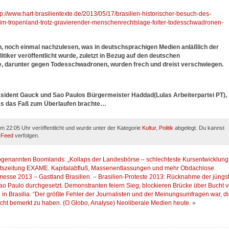
tp://www.hart-brasilientexte.de/2013/05/17/brasilien-historischer-besuch-des-
m-tropenland-trotz-gravierender-menschenrechtslage-folter-todesschwadronen-
in, noch einmal nachzulesen, was in deutschsprachigen Medien anläßlich der
tiker veröffentlicht wurde, zuletzt in Bezug auf den deutschen
, darunter gegen Todesschwadronen, wurden frech und dreist verschwiegen.
sident Gauck und Sao Paulos Bürgermeister Haddad(Lulas Arbeiterpartei PT),
as das Faß zum Überlaufen brachte…
m 22:05 Uhr veröffentlicht und wurde unter der Kategorie
Kultur
,
Politik
abgelegt. Du kannst
-Feed
verfolgen.
 sogenannten Boomlands: „Kollaps der Landesbörse – schlechteste Kursentwicklung
haftszeitung EXAME. Kapitalabfluß, Massenentlassungen und mehr Obdachlose.
hmesse 2013 – Gastland Brasilien.
–
Brasilien-Proteste 2013: Rücknahme der jüngs
o Paulo durchgesetzt. Demonstranten feiern Sieg, blockieren Brücke über Bucht 
 in Brasilia. “Der größte Fehler der Journalisten und der Meinungsumfragen war, d
ht bemerkt zu haben. (O Globo, Analyse) Neoliberale Medien heute.
»