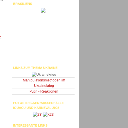
BRASILIENS
-
LINKS ZUM THEMA UKRAINE
Manipulationsmethoden im
Ukrainekrieg
Putin - Reaktionen
FOTOSTRECKEN WASSERFÄLLE
IGUACU UND KARNEVAL 2008
'
INTERESSANTE LINKS