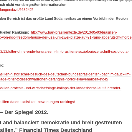
ch nicht vor den großen internationalen
ndungen/fazit/668242/
alen Bereich ist das größte Land Südamerikas zu einem Vorbild in der Region
ktuellen Rankings:
http://www.hart-brasilientexte.de/2013/05/03/brasilien-
stik-von-ngo-freedom-house-der-usa-um-zwei-platze-auf-91-rang-abgerutscht-morde
12/12/folter-ohne-ende-tortura-sem-fim-brasiliens-soziologiezeitschrift-sociologia-
ro:
brasilien-historischer-besuch-des-deutschen-bundesprasidenten-joachim-gauck-im-
age-folter-todesschwadronen-gefangnis-horror-sklavenarbeit-etc-b/
asilien-proteste-und-wirtschaftslage-kollaps-der-landesborse-laut-fuhrender-
asilien-daten-statistiken-bewertungen-rankings/
– Der Spiegel 2012.
Land balanciert Demokratie und breit gestreuten
silien.” Financial Times Deutschland