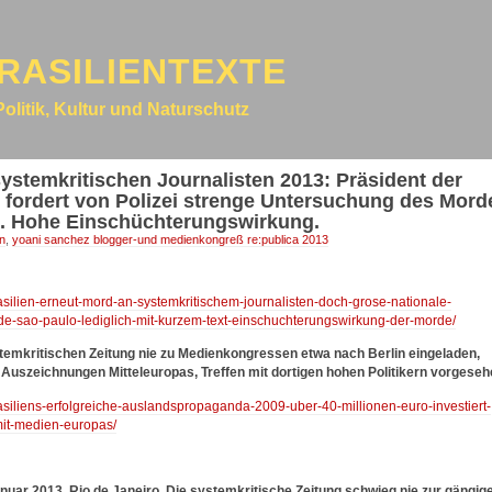
RASILIENTEXTE
Politik, Kultur und Naturschutz
systemkritischen Journalisten 2013: Präsident der
 fordert von Polizei strenge Untersuchung des Mord
s. Hohe Einschüchterungswirkung.
en
,
yoani sanchez blogger-und medienkongreß re:publica 2013
rasilien-erneut-mord-an-systemkritischem-journalisten-doch-grose-nationale-
-de-sao-paulo-lediglich-mit-kurzem-text-einschuchterungswirkung-der-morde/
temkritischen Zeitung nie zu Medienkongressen etwa nach Berlin eingeladen,
e Auszeichnungen Mitteleuropas, Treffen mit dortigen hohen Politikern vorgeseh
rasiliens-erfolgreiche-auslandspropaganda-2009-uber-40-millionen-euro-investiert-
it-medien-europas/
nuar 2013, Rio de Janeiro. Die systemkritische Zeitung schwieg nie zur gängig