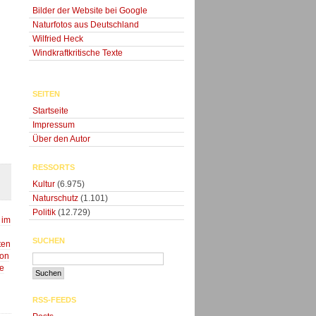
Bilder der Website bei Google
Naturfotos aus Deutschland
Wilfried Heck
Windkraftkritische Texte
SEITEN
Startseite
Impressum
Über den Autor
RESSORTS
Kultur
(6.975)
Naturschutz
(1.101)
Politik
(12.729)
 im
SUCHEN
ten
von
ie
RSS-FEEDS