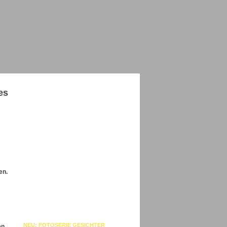
es
en.
NEU: FOTOSERIE GESICHTER
en