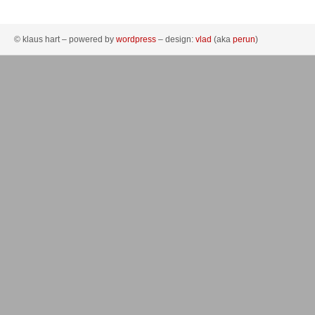
© klaus hart – powered by
wordpress
– design:
vlad
(aka
perun
)