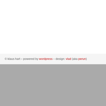
© klaus hart – powered by
wordpress
– design:
vlad
(aka
perun
)