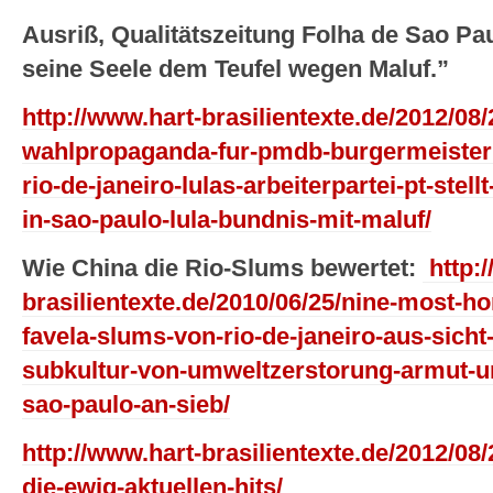
Ausriß, Qualitätszeitung Folha de Sao Pau
seine Seele dem Teufel wegen Maluf.”
http://www.hart-brasilientexte.de/2012/08/
wahlpropaganda-fur-pmdb-burgermeisterk
rio-de-janeiro-lulas-arbeiterpartei-pt-stel
in-sao-paulo-lula-bundnis-mit-maluf/
Wie China die Rio-Slums bewertet:
http:/
brasilientexte.de/2010/06/25/nine-most-hor
favela-slums-von-rio-de-janeiro-aus-sicht-
subkultur-von-umweltzerstorung-armut-u
sao-paulo-an-sieb/
http://www.hart-brasilientexte.de/2012/08
die-ewig-aktuellen-hits/