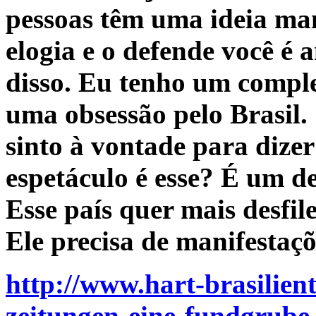
pessoas têm uma ideia man
elogia e o defende você é 
disso. Eu tenho um compl
uma obsessão pelo Brasil. 
sinto à vontade para dizer
espetáculo é esse? É um d
Esse país quer mais desfil
Ele precisa de manifestaçõ
http://www.hart-brasilient
zeitungen-eine-fundgrube-