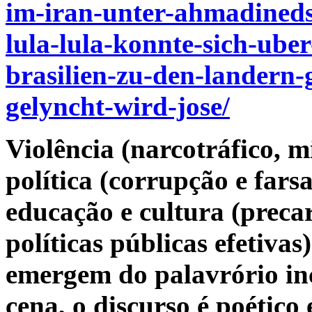
im-iran-unter-ahmadineds
lula-lula-konnte-sich-ube
brasilien-zu-den-landern-
gelyncht-wird-jose/
Violência (narcotráfico, mi
política (corrupção e fars
educação e cultura (preca
políticas públicas efetivas
emergem do palavrório in
cena, o discurso é poético