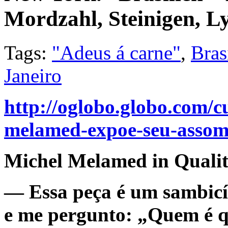
Mordzahl, Steinigen, L
Tags:
"Adeus á carne"
,
Bras
Janeiro
http://oglobo.globo.com/c
melamed-expoe-seu-assom
Michel Melamed in Qualit
— Essa peça é um sambicíd
e me pergunto: „Quem é q