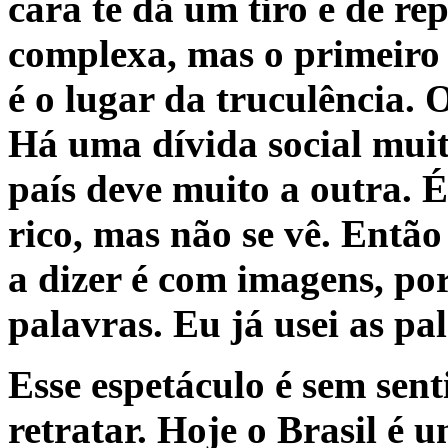
cara te dá um tiro e de re
complexa, mas o primeiro 
é o lugar da truculência. 
Há uma dívida social mui
país deve muito a outra. É
rico, mas não se vê. Entã
a dizer é com imagens, po
palavras. Eu já usei as pa
Esse espetáculo é sem sent
retratar. Hoje o Brasil é 