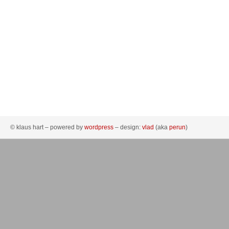
© klaus hart – powered by
wordpress
– design:
vlad
(aka
perun
)