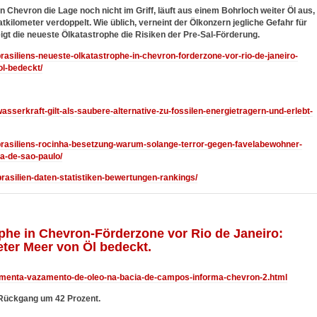
Chevron die Lage noch nicht im Griff, läuft aus einem Bohrloch weiter Öl aus,
tkilometer verdoppelt. Wie üblich, verneint der Ölkonzern jegliche Gefahr für
igt die neueste Ölkatastrophe die Risiken der Pre-Sal-Förderung.
/brasiliens-neueste-olkatastrophe-in-chevron-forderzone-vor-rio-de-janeiro-
ol-bedeckt/
wasserkraft-gilt-als-saubere-alternative-zu-fossilen-energietragern-und-erlebt-
4/brasiliens-rocinha-besetzung-warum-solange-terror-gegen-favelabewohner-
ha-de-sao-paulo/
/brasilien-daten-statistiken-bewertungen-rankings/
ophe in Chevron-Förderzone vor Rio de Janeiro:
eter Meer von Öl bedeckt.
aumenta-vazamento-de-oleo-na-bacia-de-campos-informa-chevron-2.html
 Rückgang um 42 Prozent.