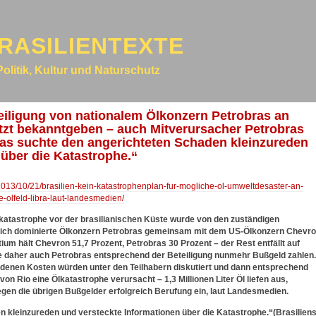
RASILIENTEXTE
Politik, Kultur und Naturschutz
teiligung von nationalem Ölkonzern Petrobras an
etzt bekanntgeben – auch Mitverursacher Petrobras
ras suchte den angerichteten Schaden kleinzureden
 über die Katastrophe.“
/2013/10/21/brasilien-kein-katastrophenplan-fur-mogliche-ol-umweltdesaster-an-
olfeld-libra-laut-landesmedien/
katastrophe vor der brasilianischen Küste wurde von den zuständigen
tlich dominierte Ölkonzern Petrobras gemeinsam mit dem US-Ölkonzern Chevr
ium hält Chevron 51,7 Prozent, Petrobras 30 Prozent – der Rest entfällt auf
 daher auch Petrobras entsprechend der Beteiligung nunmehr Bußgeld zahlen.
andenen Kosten würden unter den Teilhabern diskutiert und dann entsprechend
von Rio eine Ölkatastrophe verursacht – 1,3 Millionen Liter Öl liefen aus,
egen die übrigen Bußgelder erfolgreich Berufung ein, laut Landesmedien.
 kleinzureden und versteckte Informationen über die Katastrophe.“(Brasilien