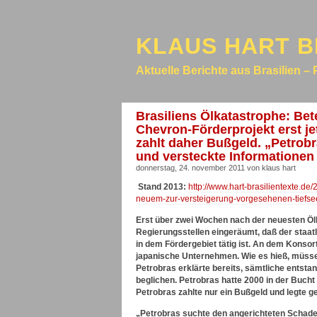
KLAUS HART B
Aktuelle Berichte aus Brasilien – 
Brasiliens Ölkatastrophe: Be
Chevron-Förderprojekt erst j
zahlt daher Bußgeld. „Petrob
und versteckte Informationen
donnerstag, 24. november 2011 von klaus hart
Stand 2013:
http://www.hart-brasilientexte.de
neuem-zur-versteigerung-vorgesehenen-tiefsee-
Erst über zwei Wochen nach der neuesten Öl
Regierungsstellen eingeräumt, daß der staa
in dem Fördergebiet tätig ist. An dem Konsort
japanische Unternehmen. Wie es hieß, müsse
Petrobras erklärte bereits, sämtliche entst
beglichen. Petrobras hatte 2000 in der Bucht 
Petrobras zahlte nur ein Bußgeld und legte g
„Petrobras suchte den angerichteten Schaden