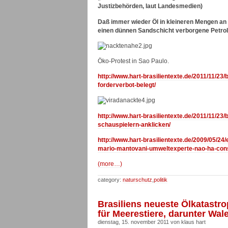
Justizbehörden, laut Landesmedien)
Daß immer wieder Öl in kleineren Mengen an 
einen dünnen Sandschicht verborgene Petroleu
Öko-Protest in Sao Paulo.
http://www.hart-brasilientexte.de/2011/11/2
forderverbot-belegt/
http://www.hart-brasilientexte.de/2011/11/2
schauspielern-anklicken/
http://www.hart-brasilientexte.de/2009/05/24/
mario-mantovani-umweltexperte-nao-ha-consc
(more…)
category:
naturschutz
,
politik
Brasiliens neueste Ölkatastr
für Meerestiere, darunter Wal
dienstag, 15. november 2011 von klaus hart