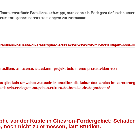
Touristenstrände Brasiliens schwappt, man dann als Badegast tief in das unter
m tritt, gehört bereits seit langem zur Normalität.
3/brasiliens-neueste-olkatastrophe-verursacher-chevron-mit-vorlaufigem-bohr-u
3/brasiliens-amazonas-staudammprojekt-belo-monte-protestvideo-von-
es-gibt-kein-umweltbewustsein-in-brasilien-die-kultur-des-landes-ist-zerstorung
iencia-ecologica-no-pais-a-cultura-do-brasil-e-de-degradacao/
ophe vor der Küste in Chevron-Fördergebiet: Schäde
e, noch nicht zu ermessen, laut Studien.