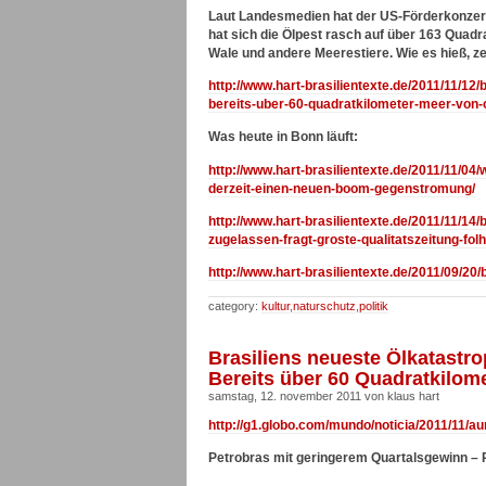
Laut Landesmedien hat der US-Förderkonzern 
hat sich die Ölpest rasch auf über 163 Quadra
Wale und andere Meerestiere. Wie es hieß, ze
http://www.hart-brasilientexte.de/2011/11/12
bereits-uber-60-quadratkilometer-meer-von-
Was heute in Bonn läuft:
http://www.hart-brasilientexte.de/2011/11/04/
derzeit-einen-neuen-boom-gegenstromung/
http://www.hart-brasilientexte.de/2011/11/1
zugelassen-fragt-groste-qualitatszeitung-fol
http://www.hart-brasilientexte.de/2011/09/20
category:
kultur
,
naturschutz
,
politik
Brasiliens neueste Ölkatastr
Bereits über 60 Quadratkilom
samstag, 12. november 2011 von klaus hart
http://g1.globo.com/mundo/noticia/2011/11/
Petrobras mit geringerem Quartalsgewinn –