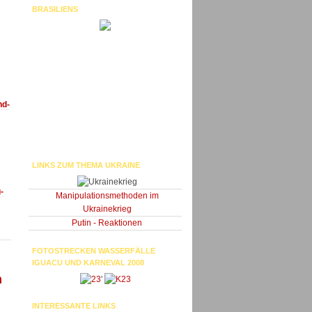
BRASILIENS
nd-
LINKS ZUM THEMA UKRAINE
-
Manipulationsmethoden im
Ukrainekrieg
Putin - Reaktionen
FOTOSTRECKEN WASSERFÄLLE
IGUACU UND KARNEVAL 2008
n
'
INTERESSANTE LINKS