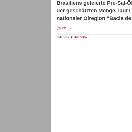
Brasiliens gefeierte Pre-Sal-
der geschätzten Menge, laut 
nationaler Ölregion “Bacia 
(more…)
category:
kultur
,
politik