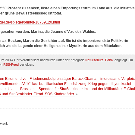
uf 50 Prozent zu senken, löste einen Empörungssturm im Land aus, die Initiative
r grüne Bewusstseinssieg ist total.
gel.de/spiegel/print/d-18759120.html
on gesehen worden: Marina, die Jeanne d”Arc des Waldes.
Becken, klaren die Gesichter auf. Sie ist die imponierendste Politikerin
ich wie die Legende einer Heiligen, einer Mystikerin aus dem Mittelalter.
um 20:44 Uhr veröffentlicht und wurde unter der Kategorie
Naturschutz
,
Politik
abgelegt. Du
den
RSS-Feed
verfolgen.
hen Eliten und von Friedensnobelpreisträger Barack Obama – interessante Verglei
revoltierendes Volk“, laut brasilianischer Einschätzung. Krieg gegen Libyen kostet
ndelsblatt.
–
Brasilien – Spenden für Straßenkinder im Land der Milliardäre. Fußbal
und Straßenkinder-Elend. SOS-Kinderdörfer.
»
iert.