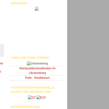
BRASILIENS
LINKS ZUM THEMA UKRAINE
che
Manipulationsmethoden im
l-
Ukrainekrieg
Putin - Reaktionen
FOTOSTRECKEN WASSERFÄLLE
IGUACU UND KARNEVAL 2008
'
INTERESSANTE LINKS