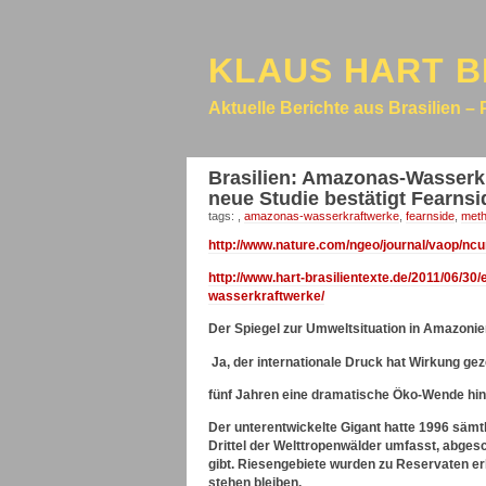
KLAUS HART B
Aktuelle Berichte aus Brasilien – 
Brasilien: Amazonas-Wasserkr
neue Studie bestätigt Fearns
tags:
,
amazonas-wasserkraftwerke
,
fearnside
,
met
http://www.nature.com/ngeo/journal/vaop/ncur
http://www.hart-brasilientexte.de/2011/06/3
wasserkraftwerke/
Der Spiegel zur Umweltsituation in Amazoni
Ja, der internationale Druck hat Wirkung geze
fünf Jahren eine dramatische Öko-Wende hin
Der unterentwickelte Gigant hatte 1996 sämt
Drittel der Welttropenwälder umfasst, abges
gibt. Riesengebiete wurden zu Reservaten er
stehen bleiben.