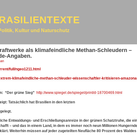
RASILIENTEXTE
Politik, Kultur und Naturschutz
aftwerke als klimafeindliche Methan-Schleudern –
ide-Angaben.
han
rent/full/ngeo1211.html
0/extrem-klimafeindliche-methan-schleuder-wissenschaftler-kritisieren-amazona
en:
“Der grüne Sieg”
http://www.spiegel.de/spiegel/print/d-18700469.html
igt: Tatsächlich hat Brasilien in den letzten
gelegt.
liche Entwaldungs- und Erschließungsanreize in der grünen Schatztruhe, die ei
chafft – und das in einem Land, in dem es immer noch neun Millionen Hungernd
klärt. Weiterhin müssen auf jeder zugeteilten Neufläche 80 Prozent des Waldes