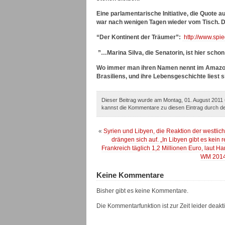
Eine parlamentarische Initiative, die Quote a
war nach wenigen Tagen wieder vom Tisch. De
“Der Kontinent der Träumer”:
http://www.spie
”…Marina Silva, die Senatorin, ist hier sch
Wo immer man ihren Namen nennt im Amazonas-
Brasiliens, und ihre Lebensgeschichte liest s
Dieser Beitrag wurde am Montag, 01. August 2011 
kannst die Kommentare zu diesen Eintrag durch 
«
Syrien und Libyen, die Reaktion der westlic
drängen sich auf. „In Libyen gibt es kein 
Frankreich täglich 1,2 Millionen Euro, laut Ha
WM 2014 
Keine Kommentare
Bisher gibt es keine Kommentare.
Die Kommentarfunktion ist zur Zeit leider deaktiv