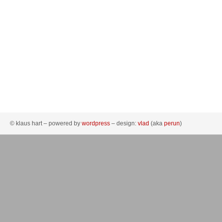
© klaus hart – powered by
wordpress
– design:
vlad
(aka
perun
)