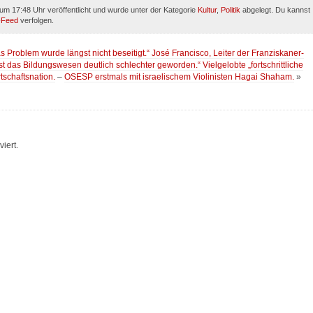
um 17:48 Uhr veröffentlicht und wurde unter der Kategorie
Kultur
,
Politik
abgelegt. Du kannst
-Feed
verfolgen.
das Problem wurde längst nicht beseitigt.“ José Francisco, Leiter der Franziskaner-
st das Bildungswesen deutlich schlechter geworden.“ Vielgelobte „fortschrittliche
tschaftsnation.
–
OSESP erstmals mit israelischem Violinisten Hagai Shaham.
»
iert.