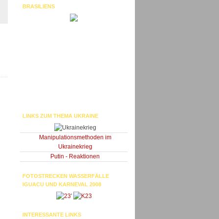
BRASILIENS
LINKS ZUM THEMA UKRAINE
Manipulationsmethoden im
Ukrainekrieg
Putin - Reaktionen
FOTOSTRECKEN WASSERFÄLLE
IGUACU UND KARNEVAL 2008
'
INTERESSANTE LINKS