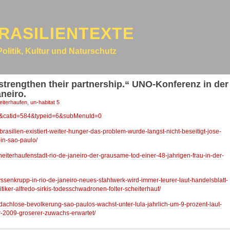
RASILIENTEXTE
Politik, Kultur und Naturschutz
rengthen their partnership.“ UNO-Konferenz in der
neiro.
eiterhaufen
,
un-habitat 5
107&catid=584&typeid=6&subMenuId=0
-brasilien-existiert-weiter-hunger-das-problem-wurde-langst-nicht-beseitigt-jose-
-in-sao-paulo/
cheiterhaufenstadt-rio-de-janeiro-der-grausame-tod-einer-48-jahrigen-frau-in-der-
hyssenkrupp-in-rio-de-janeiro-neues-stahlwerk-wird-immer-teurer-laut-handelsblatt-
itiker-alfredo-sirkis-todesschwadronen-folter-scheiterhauf/
bdachlose-bevolkerung-sao-paulos-wachst-unter-lula-jahrlich-um-9-prozent-laut-
fur-2009-groserer-zuwachs-erwartet/