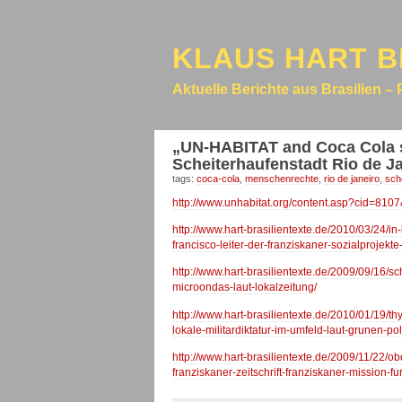
KLAUS HART B
Aktuelle Berichte aus Brasilien – 
„UN-HABITAT and Coca Cola st
Scheiterhaufenstadt Rio de Ja
tags:
coca-cola
,
menschenrechte
,
rio de janeiro
,
sch
http://www.unhabitat.org/content.asp?cid=8
http://www.hart-brasilientexte.de/2010/03/24/in
francisco-leiter-der-franziskaner-sozialprojekte
http://www.hart-brasilientexte.de/2009/09/16/s
microondas-laut-lokalzeitung/
http://www.hart-brasilientexte.de/2010/01/19/t
lokale-militardiktatur-im-umfeld-laut-grunen-pol
http://www.hart-brasilientexte.de/2009/11/22/o
franziskaner-zeitschrift-franziskaner-mission-