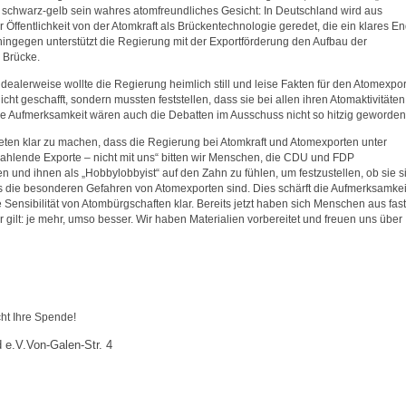
t schwarz-gelb sein wahres atomfreundliches Gesicht: In Deutschland wird aus
Öffentlichkeit von der Atomkraft als Brückentechnologie geredet, die ein klares E
ingegen unterstützt die Regierung mit der Exportförderung den Aufbau der
 Brücke.
dealerweise wollte die Regierung heimlich still und leise Fakten für den Atomexpor
ht geschafft, sondern mussten feststellen, dass sie bei allen ihren Atomaktivitäten
he Aufmerksamkeit wären auch die Debatten im Ausschuss nicht so hitzig geworden
eten klar zu machen, dass die Regierung bei Atomkraft und Atomexporten unter
ahlende Exporte – nicht mit uns“ bitten wir Menschen, die CDU und FDP
 und ihnen als „Hobbylobbyist“ auf den Zahn zu fühlen, um festzustellen, ob sie s
die besonderen Gefahren von Atomexporten sind. Dies schärft die Aufmerksamkei
ensibilität von Atombürgschaften klar. Bereits jetzt haben sich Menschen aus fast
gilt: je mehr, umso besser. Wir haben Materialien vorbereitet und freuen uns über
cht Ihre Spende!
 e.V.
Von-Galen-Str. 4