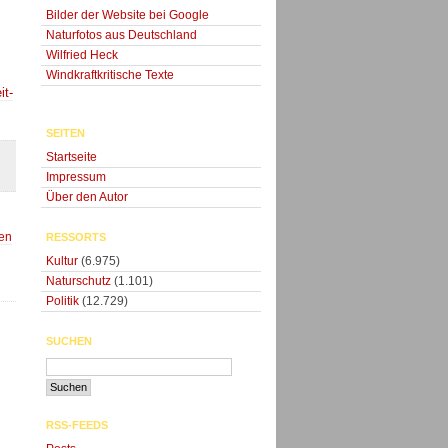
Bilder der Website bei Google
Naturfotos aus Deutschland
Wilfried Heck
Windkraftkritische Texte
it-
SEITEN
Startseite
Impressum
Über den Autor
ten
RESSORTS
Kultur
(6.975)
Naturschutz
(1.101)
Politik
(12.729)
SUCHEN
RSS-FEEDS