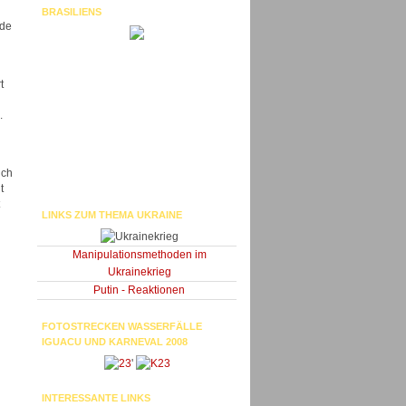
BRASILIENS
nde
t
.
ich
t
LINKS ZUM THEMA UKRAINE
Manipulationsmethoden im
Ukrainekrieg
Putin - Reaktionen
FOTOSTRECKEN WASSERFÄLLE
IGUACU UND KARNEVAL 2008
'
INTERESSANTE LINKS