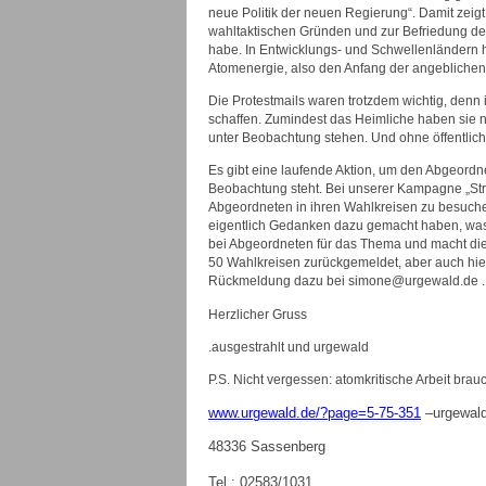
neue Politik der neuen Regierung“. Damit zeig
wahltaktischen Gründen und zur Befriedung der 
habe. In Entwicklungs- und Schwellenländern h
Atomenergie, also den Anfang der angeblichen
Die Protestmails waren trotzdem wichtig, denn i
schaffen. Zumindest das Heimliche haben sie nic
unter Beobachtung stehen. Und ohne öffentlic
Es gibt eine laufende Aktion, um den Abgeordn
Beobachtung steht. Bei unserer Kampagne „Str
Abgeordneten in ihren Wahlkreisen zu besuchen
eigentlich Gedanken dazu gemacht haben, was 
bei Abgeordneten für das Thema und macht die S
50 Wahlkreisen zurückgemeldet, aber auch hier 
Rückmeldung dazu bei simone@urgewald.de .
Herzlicher Gruss
.ausgestrahlt und urgewald
P.S. Nicht vergessen: atomkritische Arbeit brau
www.urgewald.de/?page=5-75-351
–
urgewald
48336 Sassenberg
Tel.: 02583/1031