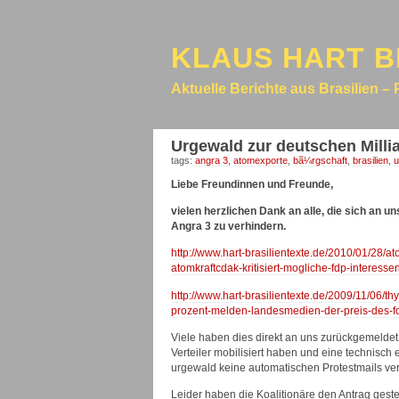
KLAUS HART B
Aktuelle Berichte aus Brasilien – 
Urgewald zur deutschen Milli
tags:
angra 3
,
atomexporte
,
bã¼rgschaft
,
brasilien
,
u
Liebe Freundinnen und Freunde,
vielen herzlichen Dank an alle, die sich an u
Angra 3 zu verhindern.
http://www.hart-brasilientexte.de/2010/01/28/
atomkraftcdak-kritisiert-mogliche-fdp-interessenk
http://www.hart-brasilientexte.de/2009/11/06/
prozent-melden-landesmedien-der-preis-des-for
Viele haben dies direkt an uns zurückgemeldet. 
Verteiler mobilisiert haben und eine technisch
urgewald keine automatischen Protestmails ve
Leider haben die Koalitionäre den Antrag geste