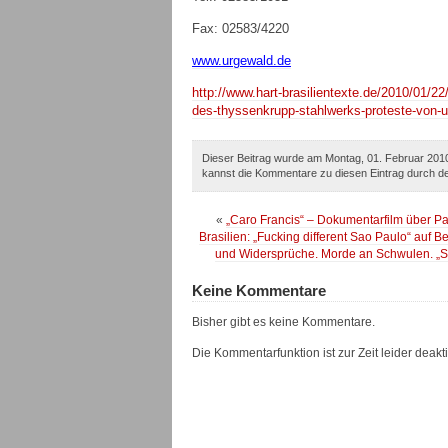
Fax: 02583/4220
www.urgewald.de
http://www.hart-brasilientexte.de/2010/01/22
des-thyssenkrupp-stahlwerks-proteste-von-u
Dieser Beitrag wurde am Montag, 01. Februar 2010
kannst die Kommentare zu diesen Eintrag durch 
«
„Caro Francis“ – Dokumentarfilm über Pau
Brasilien: „Fucking different Sao Paulo“ auf 
und Widersprüche. Morde an Schwulen. „Sch
Keine Kommentare
Bisher gibt es keine Kommentare.
Die Kommentarfunktion ist zur Zeit leider deaktiv