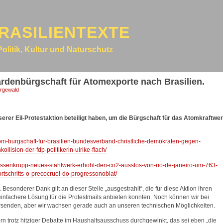
RASILIENTEXTE
Politik, Kultur und Naturschutz
ardenbürgschaft für Atomexporte nach Brasilien.
rgewald
nserer Eil-Protestaktion beteiligt haben, um die Bürgschaft für das Atomkraftwe
atom-burgschaft-fur-brasilien-bundesverband-christliche-demokraten-gegen-
ollision-der-fdp-politikerin-ulrike-flach/
thyssenkrupp-neues-stahlwerk-erhoht-den-co2-ausstos-von-rio-de-janeiro-um-763-
tschritts-o-precocruel-do-progressonoblat/
Besonderer Dank gilt an dieser Stelle „ausgestrahlt“, die für diese Aktion ihren
 einfachere Lösung für die Protestmails anbieten konnten. Noch können wir bei
rsenden, aber wir wachsen gerade auch an unseren technischen Möglichkeiten.
rn trotz hitziger Debatte im Haushaltsausschuss durchgewinkt, das sei eben „die