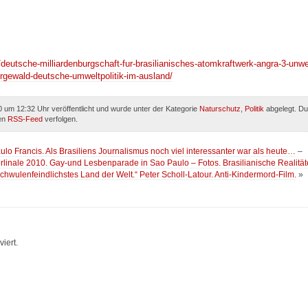
/deutsche-milliardenburgschaft-fur-brasilianisches-atomkraftwerk-angra-3-unwe
rgewald-deutsche-umweltpolitik-im-ausland/
 um 12:32 Uhr veröffentlicht und wurde unter der Kategorie
Naturschutz
,
Politik
abgelegt. Du
den
RSS-Feed
verfolgen.
lo Francis. Als Brasiliens Journalismus noch viel interessanter war als heute…
–
Berlinale 2010. Gay-und Lesbenparade in Sao Paulo – Fotos. Brasilianische Realitä
wulenfeindlichstes Land der Welt.“ Peter Scholl-Latour. Anti-Kindermord-Film.
»
iert.