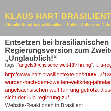
KLAUS HART BRASILIEN
Aktuelle Berichte aus Brasilien – Politik, Kultur und Nat
Entsetzen bei brasilianischen
Regierungsversion zum Zweite
„Unglaublich!“
tags:
"angelsã¤chsische welt-fã¼hrung"
,
lula-re
http://www.hart-brasilientexte.de/2009/12/1
wurden-nach-dem-zweiten-weltkrieg-jahrelang
angelsachsischen-welt-fuhrung-getrotzt-dies
sicht-der-lula-regierung-zu/
Website-Reaktionen in Brasilien: