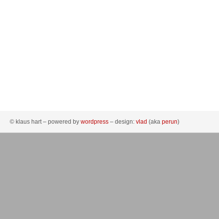
© klaus hart – powered by
wordpress
– design:
vlad
(aka
perun
)