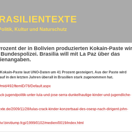
RASILIENTEXTE
Politik, Kultur und Naturschutz
rozent der in Bolivien produzierten Kokain-Paste wi
t Bundespolizei. Brasilia will mit La Paz über das
dienangaben.
 Kokain-Paste laut UNO-Daten um 41 Prozent gesteigert. Aus der Paste wird
uf in den letzten Jahren überall in Brasilien stark zugenommen hat.
s/mid/492/ItemID/78/Default.aspx
rack-jugendpolitik-unter-lula-und-jose-serra-dunkelhautige-kinder-und-jugendliche-
texte.de/2009/11/28/lulas-crack-kinder-konzertsaal-des-osesp-nach-dirigent-john-
chiv/.bin/dump.fcgi/1999/0102/medien/0019/index.html