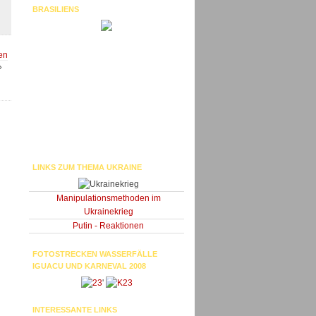
BRASILIENS
en
»
LINKS ZUM THEMA UKRAINE
Manipulationsmethoden im
Ukrainekrieg
Putin - Reaktionen
FOTOSTRECKEN WASSERFÄLLE
IGUACU UND KARNEVAL 2008
'
INTERESSANTE LINKS