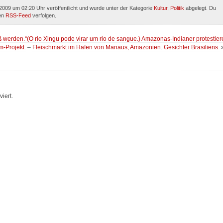
009 um 02:20 Uhr veröffentlicht und wurde unter der Kategorie
Kultur
,
Politik
abgelegt. Du
den
RSS-Feed
verfolgen.
uß werden.“(O rio Xingu pode virar um rio de sangue.) Amazonas-Indianer protestier
-Projekt.
–
Fleischmarkt im Hafen von Manaus, Amazonien. Gesichter Brasiliens.
iert.