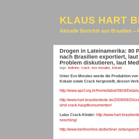
KLAUS HART B
Aktuelle Berichte aus Brasilien – 
Drogen in Lateinamerika: 80 P
nach Brasilien exportiert, lau
Problem diskutieren, laut Me
tags:
bolivien
,
crack
,
evo morales
,
kokain
Unter Evo Morales wurde die Produktion von
Kokain sowie Crack hergestellt, dessen Verka
http://www.apcf.org.br/Home/tabid/39/ctl/Detail
http://www.hart-brasilientexte.de/2009/09/20/c
sind-crack-hauptkonsumenten/
Lulas Crack-Kinder:
http://www.hart-brasilien
neschling/
http://www.berlinonline.de/berliner-zeitung/ar