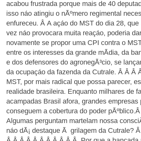
acabou frustrada porque mais de 40 deputa
isso náo atingiu o nÃºmero regimental neces
enfureceu. Â A açáo do MST do dia 28, que 
vez náo provocara muita reaçáo, poderia da
novamente se propor uma CPI contra o MST
entre os interesses da grande mÃ­dia, da ba
e dos defensores do agronegÃ³cio, se lan
da ocupaçáo da fazenda da Cutrale. Â Â Â 
MST, por mais radical que possa parecer, e
realidade brasileira. Enquanto milhares de f
acampadas Brasil afora, grandes empresas p
conseguem a cobertura do poder pÃºblico.
Algumas perguntam martelam nossa consciÃ
náo dÃ¡ destaque Ã grilagem da Cutrale? 
Â Â Â Â Â Â Â Â Â Â Â Por que a bancada r