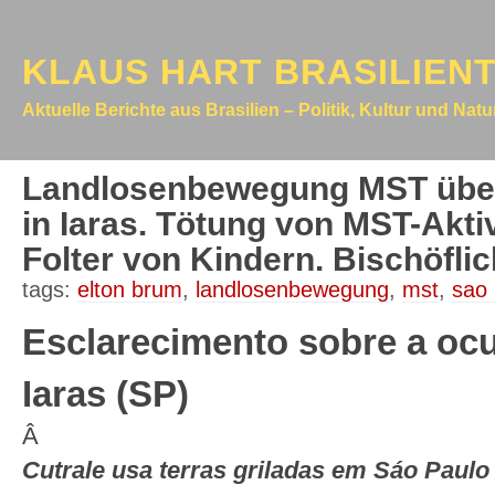
KLAUS HART BRASILIEN
Aktuelle Berichte aus Brasilien – Politik, Kultur und Nat
Landlosenbewegung MST über
in Iaras. Tötung von MST-Akti
Folter von Kindern. Bischöfli
tags:
elton brum
,
landlosenbewegung
,
mst
,
sao 
Esclarecimento sobre a o
Iaras (SP)
Â
Cutrale usa terras griladas em Sáo Paulo