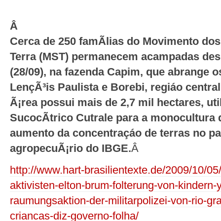
Â
Cerca de 250 famÃ­lias do Movimento do
Terra (MST) permanecem acampadas des
(28/09), na fazenda Capim, que abrange o
LençÃ³is Paulista e Borebi, regiáo centra
Ã¡rea possui mais de 2,7 mil hectares, uti
SucocÃ­trico Cutrale para a monocultura 
aumento da concentraçáo de terras no p
agropecuÃ¡rio do IBGE.
Â
http://www.hart-brasilientexte.de/2009/10/0
aktivisten-elton-brum-folterung-von-kindern-
raumungsaktion-der-militarpolizei-von-rio-gra
criancas-diz-governo-folha/