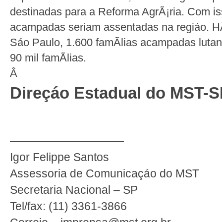
destinadas para a Reforma AgrÃ¡ria. Com iss
acampadas seriam assentadas na regiáo. HÃ
Sáo Paulo, 1.600 famÃ­lias acampadas lutand
90 mil famÃ­lias.
Â
Direçáo Estadual do MST-S
——————————
Igor Felippe Santos
Assessoria de Comunicaçáo do MST
Secretaria Nacional – SP
Tel/fax: (11) 3361-3866