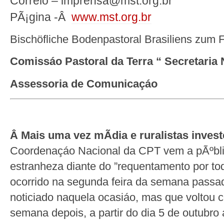
Correio – imprensa@mst.org.br
PÃ¡gina -Â
www.mst.org.br
Bischöfliche Bodenpastoral Brasiliens zum F
Comissáo Pastoral da Terra “ Secretaria 
Assessoria de Comunicaçáo
Â
Mais uma vez mÃ­dia e ruralistas inve
Coordenaçáo Nacional da CPT vem a pÃºbli
estranheza diante do ”requentamento por to
ocorrido na segunda feira da semana passad
noticiado naquela ocasiáo, mas que voltou
semana depois, a partir do dia 5 de outubro 