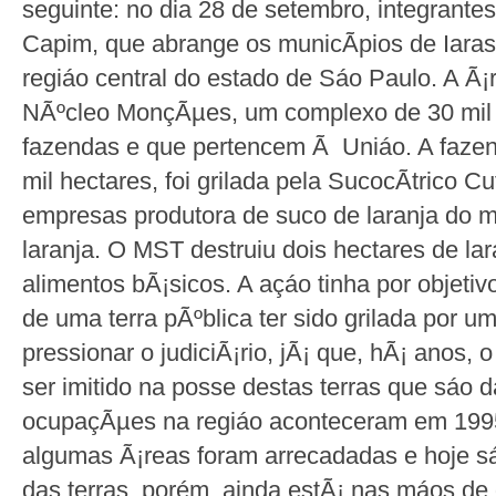
seguinte: no dia 28 de setembro, integran
Capim, que abrange os municÃ­pios de Iaras,
regiáo central do estado de Sáo Paulo. A Ã
NÃºcleo MonçÃµes, um complexo de 30 mil h
fazendas e que pertencem Ã Uniáo. A faze
mil hectares, foi grilada pela SucocÃ­trico 
empresas produtora de suco de laranja do 
laranja. O MST destruiu dois hectares de lar
alimentos bÃ¡sicos. A açáo tinha por objeti
de uma terra pÃºblica ter sido grilada por 
pressionar o judiciÃ¡rio, jÃ¡ que, hÃ¡ anos,
ser imitido na posse destas terras que sáo 
ocupaçÃµes na regiáo aconteceram em 199
algumas Ã¡reas foram arrecadadas e hoje s
das terras, porém, ainda estÃ¡ nas máos d