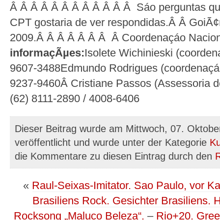
Â Â Â Â Â Â Â Â Â Â Â Â Sáo perguntas qu
CPT gostaria de ver respondidas.Â Â GoiÃ¢n
2009.Â Â Â Â Â Â Â Â Coordenaçáo Nacio
informaçÃµes:
Isolete Wichinieski (coorden
9607-3488Edmundo Rodrigues (coordenaçáo 
9237-9460Â Cristiane Passos (Assessoria 
(62) 8111-2890 / 4008-6406
Dieser Beitrag wurde am Mittwoch, 07. Oktob
veröffentlicht und wurde unter der Kategorie
Ku
die Kommentare zu diesen Eintrag durch den
«
Raul-Seixas-Imitator. Sao Paulo, vor K
Brasiliens Rock. Gesichter Brasiliens. 
Rocksong „Maluco Beleza“.
–
Rio+20. Gre