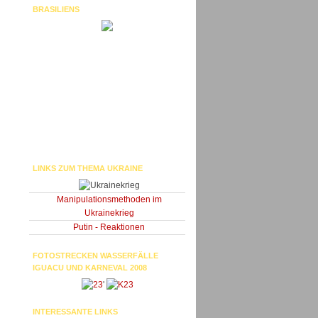
BRASILIENS
LINKS ZUM THEMA UKRAINE
Manipulationsmethoden im
Ukrainekrieg
Putin - Reaktionen
FOTOSTRECKEN WASSERFÄLLE
IGUACU UND KARNEVAL 2008
'
INTERESSANTE LINKS