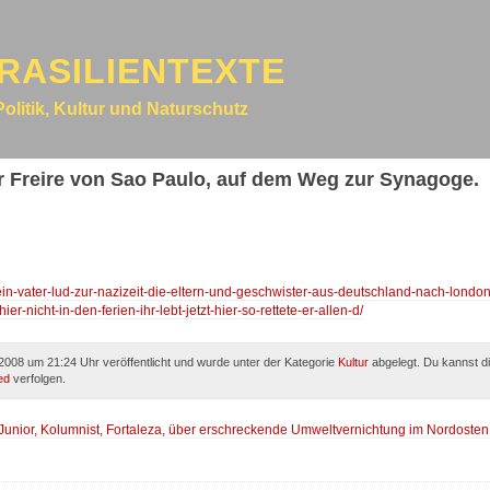
RASILIENTEXTE
Politik, Kultur und Naturschutz
 Freire von Sao Paulo, auf dem Weg zur Synagoge.
ein-vater-lud-zur-nazizeit-die-eltern-und-geschwister-aus-deutschland-nach-london
-nicht-in-den-ferien-ihr-lebt-jetzt-hier-so-rettete-er-allen-d/
008 um 21:24 Uhr veröffentlicht und wurde unter der Kategorie
Kultur
abgelegt. Du kannst d
ed
verfolgen.
Junior, Kolumnist, Fortaleza, über erschreckende Umweltvernichtung im Nordosten