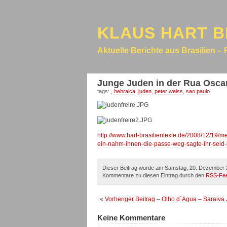
KLAUS HART B
Aktuelle Berichte aus Brasilien – 
Junge Juden in der Rua Oscar
tags:
,
hebraica
,
juden
,
peter weiss
,
sao paulo
http://www.hart-brasilientexte.de/2008/12/19/m
ein-nahm-ihnen-die-passe-weg-sagte-ihr-seid-hier
Dieser Beitrag wurde am Samstag, 20. Dezember 2
Kommentare zu diesen Eintrag durch den
RSS-Fe
«
Vorheriger Beitrag
–
Olho d´Agua – Saraiva 
Keine Kommentare