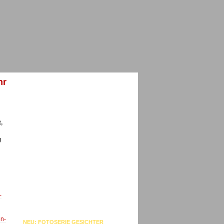
hr
,
g
-
en-
NEU: FOTOSERIE GESICHTER