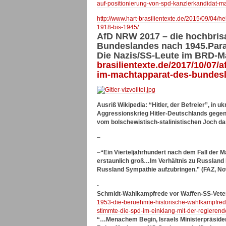
auf-positionierung-von-spd-kanzlerkandidat-ma
http://www.hart-brasilientexte.de/2015/09/04/
1918-bis-1945/
AfD NRW 2017 – die hochbrisa
Bundeslandes nach 1945.Para
Die Nazis/SS-Leute im BRD-M
brasilientexte.de/2017/10/07/
im-machtapparat-des-bundes
Ausriß Wikipedia: “Hitler, der Befreier”, in 
Aggressionskrieg Hitler-Deutschlands gegen 
vom bolschewistisch-stalinistischen Joch d
–
–
“Ein Vierteljahrhundert nach dem Fall der
erstaunlich groß…Im Verhältnis zu Russland 
Russland Sympathie aufzubringen.” (FAZ, No
-
Schmidt-Wahlkampfrede vor Waffen-SS-Vete
1953-die-beruehmte-historische-wahlkampfred
stimmte-die-spd-im-einklang-mit-der-regierend
“…Menachem Begin, Israels Ministerpräsiden