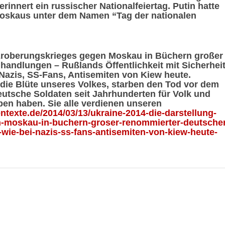
rinnert ein russischer Nationalfeiertag. Putin hatte
Moskaus unter dem Namen “Tag der nationalen
 Eroberungskrieges gegen Moskau in Büchern großer
andlungen – Rußlands Öffentlichkeit mit Sicherhei
 Nazis, SS-Fans, Antisemiten von Kiew heute.
 die Blüte unseres Volkes, starben den Tod vor dem
deutsche Soldaten seit Jahrhunderten für Volk und
ben haben. Sie alle verdienen unseren
entexte.de/2014/03/13/ukraine-2014-die-darstellung-
-moskau-in-buchern-groser-renommierter-deutscher
ie-bei-nazis-ss-fans-antisemiten-von-kiew-heute-