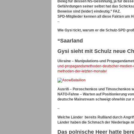
Beleg für dessen NS-Gesinnung, ja für dess
Gefährdungen seiner selbst hat das Schicksa
Beweise sind (leider) eindeutig.” FAZ.
SPD-Mitglieder kennen all diese Fakten um He
–
Wie Gysi tickt, warum er die Schulz-SPD großa
“Saarland
Gysi sieht mit Schulz neue C
Ukraine – Manipulations-und Propagandame
und-propagandamethoden-deutscher-medien-un
methoden-der-letzten-monate/
Ausriß – Poroschenkos und Timoschenkos will
NATO-Fahne – Warten auf Positionierung von
deutsche Mainstream schweigt ohnehin zur na
–
Welche Länder bereits Rußland durch Angriff
Länder haben die Schmach der Niederlage nic
Das polnische Heer hatte bere