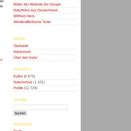
ger
Bilder der Website bei Google
ns
Naturfotos aus Deutschland
Wilfried Heck
Windkraftkritische Texte
SEITEN
Startseite
Impressum
Über den Autor
s-
RESSORTS
Kultur
(6.975)
Naturschutz
(1.101)
Politik
(12.729)
SUCHEN
RSS-FEEDS