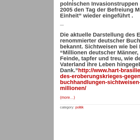
polnischen Invasionstruppen e
2005 den Tag der Befreiung 
Einheit” wieder eingeführt .
—
Die aktuelle Darstellung des
renommierter deutscher Buchh
bekannt. Sichtweisen wie bei
“Millionen deutscher Männer,
Feinde, tapfer und treu, wie 
Vaterland ihre Leben hingege
Dank.”
http://www.hart-brasili
des-eroberungskrieges-gegen
buchhandlungen-sichtweisen-w
millionen/
(more…)
category:
politik