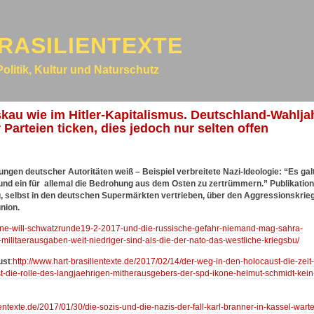
RASILIENTEXTE
Politik, Kultur und Naturschutz
skau wie im Hitler-Kapitalismus. Deutschland-Wahlja
arteien ticken, dies jedoch nur selten offen
gen deutscher Autoritäten weiß – Beispiel verbreitete Nazi-Ideologie: “Es galt
und ein für allemal die Bedrohung aus dem Osten zu zertrümmern.” Publikation
, selbst in den deutschen Supermärkten vertrieben, über den Aggressionskrie
union.
/anne-will-schwatzrunde19-2-2017-und-die-russische-gefahr-niemand-mag-sahra-
ilitaerausgaben-weit-niedriger-sind-als-die-der-nato-das-westliche-kriegsbu/
ust
:
http://www.hart-brasilientexte.de/2017/02/14/der-weg-in-den-holocaust-die-zeit-
ust-die-rolle-des-langjaehrigen-mitherausgebers-der-spd-ikone-helmut-schmidt-kein
ientexte.de/2017/01/30/die-sozis-und-die-nazis-der-fall-karl-branner-in-kassel-wart