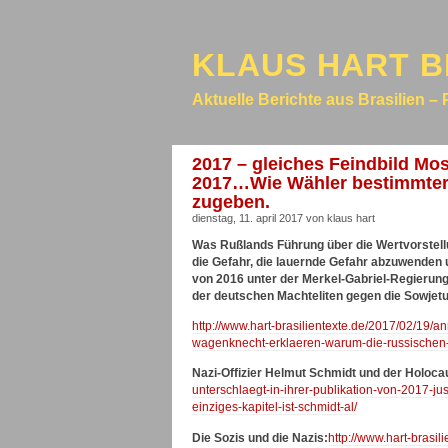
KLAUS HART B
Aktuelle Berichte aus Brasilien – 
2017 – gleiches Feindbild Mo
2017…Wie Wähler bestimmter P
zugeben.
dienstag, 11. april 2017 von klaus hart
Was Rußlands Führung über die Wertvorstellun
die Gefahr, die lauernde Gefahr abzuwenden 
von 2016 unter der Merkel-Gabriel-Regierung
der deutschen Machteliten gegen die Sowjet
http://www.hart-brasilientexte.de/2017/02/19
wagenknecht-erklaeren-warum-die-russischen-m
Nazi-Offizier Helmut Schmidt und der Holoca
unterschlaegt-in-ihrer-publikation-von-2017-j
einziges-kapitel-ist-schmidt-al/
Die Sozis und die Nazis:
http://www.hart-brasil