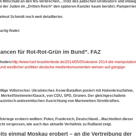
en Mitschuld an den NS-Verbrechen…Trotz des jüdischen Großvaters und etwai
l der Juden im „Dritten Reich“ den späteren Kanzler kaum berührt. Pamperrie
lmut Schmidt noch weit detaillierter.
rtig findet:
hancen für Rot-Rot-Grün im Bund”. FAZ
thoden:
http://www.hart-brasilientexte.de/2014/05/05/ukraine-2014-die-manipulation
d-westlicher-politiker-deutsche-medienkonsumenten-weisen-auf-gangige-
ige Vollstrecker. Ukrainisches Asow-Bataillon posiert mit Hakenkreuzfahne,
 Merkel/Steinmeier/Gauck, von CDU, SPD, Grünen. Der gleichgeschaltete
zistisch-antisemitischen Ausrichtung von Marionetten-Streitkräften.
skriege erobern wollten: Polen, Frankreich, Deutschland…Machteliten dieser
ht vergessen, wie auch das aktuelle Verhältnis zu Rußland zeigt.
its einmal Moskau erobert – an die Vertreibung der