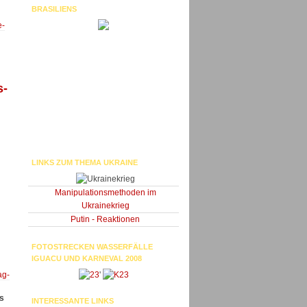
BRASILIENS
e-
s-
LINKS ZUM THEMA UKRAINE
Manipulationsmethoden im
Ukrainekrieg
Putin - Reaktionen
FOTOSTRECKEN WASSERFÄLLE
IGUACU UND KARNEVAL 2008
ag-
'
s
INTERESSANTE LINKS