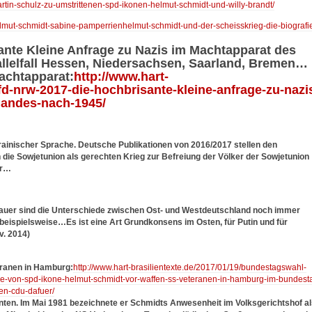
rtin-schulz-zu-umstrittenen-spd-ikonen-helmut-schmidt-und-willy-brandt/
helmut-schmidt-sabine-pamperrienhelmut-schmidt-und-der-scheisskrieg-die-biografi
nte Kleine Anfrage zu Nazis im Machtapparat des
llelfall Hessen, Niedersachsen, Saarland, Bremen…
achtapparat:
http://www.hart-
afd-nrw-2017-die-hochbrisante-kleine-anfrage-zu-nazi
landes-nach-1945/
ukrainischer Sprache. Deutsche Publikationen von 2016/2017 stellen den
die Sowjetunion als gerechten Krieg zur Befreiung der Völker der Sowjetunion
ar…
 Mauer sind die Unterschiede zwischen Ost- und Westdeutschland noch immer
beispielsweise…Es ist eine Art Grundkonsens im Osten, für Putin und für
v. 2014)
ranen in Hamburg:
http://www.hart-brasilientexte.de/2017/01/19/bundestagswahl-
e-von-spd-ikone-helmut-schmidt-vor-waffen-ss-veteranen-in-hamburg-im-bundest
en-cdu-dafuer/
ten. Im Mai 1981 bezeichnete er Schmidts Anwesenheit im Volksgerichtshof al