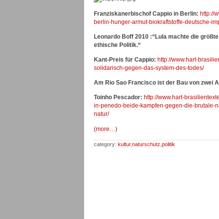
Franziskanerbischof Cappio in Berlin:
http://
berlin-hunger-armut-biokraftstoffe-deutsche-im
Leonardo Boff 2010 :“Lula machte die größte 
ethische Politik.“
Kant-Preis für Cappio:
http://www.hart-brasili
solidarisch-gegen-das-system-des-todes/
Am Rio Sao Francisco ist der Bau von zwei 
Toinho Pescador:
http://www.hart-brasiliente
in-penedo-beide-kampfen-gegen-die-brutale-na
natur/
(more…)
category:
kultur
,
naturschutz
,
politik