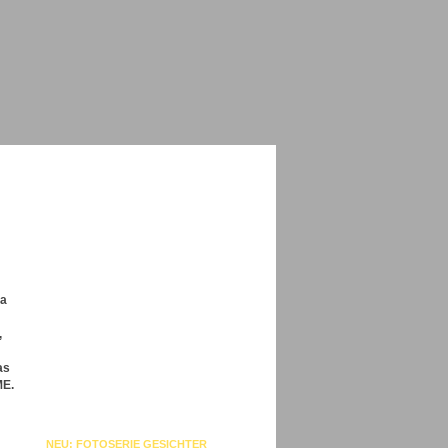
da
,
as
ME.
NEU: FOTOSERIE GESICHTER