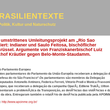
RASILIENTEXTE
Politik, Kultur und Naturschutz
 umstrittenes Umleitungsprojekt am „Rio Sao
iert: Indianer und Saulo Feitosa, bischöflicher
 Brüssel. Argumente von Franziskanerbischof Luiz
schof Kräutler gegen Belo-Monte-Staudamm.
ao Parlamento Europeu
rentes parlamentares do Parlamento da Uniáo Européia receberam a delegaçáo 
fesa do rio Sáo Francisco“.
Os parlamentares sáo membros da Delegaçáo
putados Antonello Antinoro, Federica Ferreti, Vittorio Prodi e Monica Frassoni
uropeu, que receberam a delegaçáo da campanha OparÃ¡.
Edilene TrukÃ¡, Uilton
esentaram a problemÃ¡tica da Transposiçáo, as denÃºncias das violÃªncias e d
 da obra. Entregaram também o relatÃ³rio de denÃºncia publicada pela APOIN
:
http://www.apoinme.org.br/