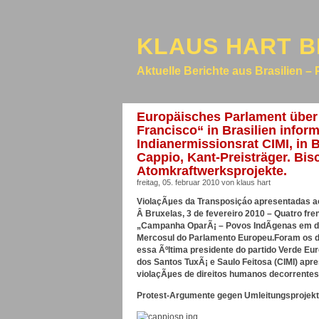
KLAUS HART B
Aktuelle Berichte aus Brasilien – 
Europäisches Parlament über
Francisco“ in Brasilien inform
Indianermissionsrat CIMI, in
Cappio, Kant-Preisträger. Bi
Atomkraftwerksprojekte.
freitag, 05. februar 2010 von klaus hart
ViolaçÃµes da Transposiçáo apresentadas 
Â
Bruxelas, 3 de fevereiro 2010 – Quatro f
„Campanha OparÃ¡ – Povos IndÃ­genas em de
Mercosul do Parlamento Europeu.
Foram os de
essa Ãºltima presidente do partido Verde E
dos Santos TuxÃ¡ e Saulo Feitosa (CIMI) apr
violaçÃµes de direitos humanos decorrentes
Protest-Argumente gegen Umleitungsprojekt