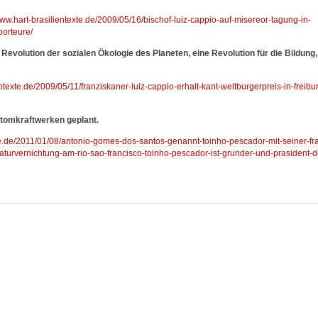
www.hart-brasilientexte.de/2009/05/16/bischof-luiz-cappio-auf-misereor-tagung-in-
porteure/
Revolution der sozialen Ökologie des Planeten, eine Revolution für die Bildung,
entexte.de/2009/05/11/franziskaner-luiz-cappio-erhalt-kant-weltburgerpreis-in-freibu
Atomkraftwerken geplant.
xte.de/2011/01/08/antonio-gomes-dos-santos-genannt-toinho-pescador-mit-seiner-fr
turvernichtung-am-rio-sao-francisco-toinho-pescador-ist-grunder-und-prasident-d