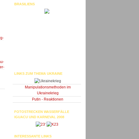
BRASILIENS
rg-
au-
er-
LINKS ZUM THEMA UKRAINE
Manipulationsmethoden im
Ukrainekrieg
Putin - Reaktionen
FOTOSTRECKEN WASSERFÄLLE
IGUACU UND KARNEVAL 2008
'
INTERESSANTE LINKS