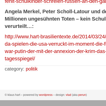
fehlt-schulkinder-schreien-russen-an-den-ga
Angela Merkel, Peter Scholl-Latour und der
Millionen ungesühnten Toten – kein Schu
verurteilt…:
http://www.hart-brasilientexte.de/2014/03/24
da-spielen-die-usa-verruckt-im-moment-die-fu
war-putin-der-mit-der-annexion-der-krim-das
tagesspiegel/
category:
politik
© klaus hart – powered by
wordpress
– design:
vlad
(aka
perun
)