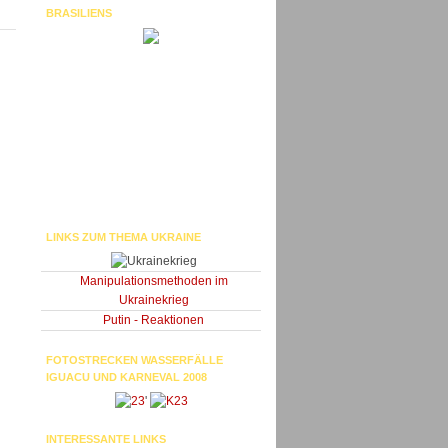
BRASILIENS
LINKS ZUM THEMA UKRAINE
Manipulationsmethoden im
Ukrainekrieg
Putin - Reaktionen
FOTOSTRECKEN WASSERFÄLLE
IGUACU UND KARNEVAL 2008
'
INTERESSANTE LINKS