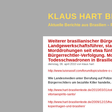
KLAUS HART B
Aktuelle Berichte aus Brasilien – 
Weiterer brasilianischer Bürg
Landgewerkschaftsführer, sta
Morddrohungen seit etwa fünf
Bürgerrechtler-Verfolgung. M
Todesschwadronen in Brasili
dienstag, 06. april 2010 von klaus hart
http://www.luisnassif.com/forum/topics/sobre-o
Wie Landesmedien unter Berufung auf Polizei
Bürgerrechtlers um bezahlte Killer handelte
http://www.hart-brasilientexte.de/2010/03/31/o
vitoriaespirito-santo/
http://www.hart-brasilientexte.de/2009/12/15/f
kopenhagen-und-brasilien/