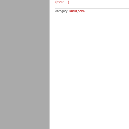
(more…)
category:
kultur
,
politik