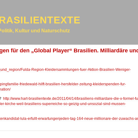
RASILIENTEXTE
Politik, Kultur und Naturschutz
n für den „Global Player“ Brasilien. Milliardäre un
da_und_region/Fulda-Region-Kleidersammlungen-fuer-Aktion-Brasilien-Weniger-
pingfamilie-friedewald-hilft-brasilien-hersfelder-zeitung-kleiderspenden-fur-
nation/
?
http://www.hart-brasilientexte.de/2011/04/14/brasiliens-milliardare-die-x-formel-fu
der-kirche-weil-brasiliens-superreiche-so-geizig-und-unsozial-sind-mussen-
litenkandidat-lula-erfullt-erwartungenjeden-tag-164-neue-millionare-der-zuwachs-a