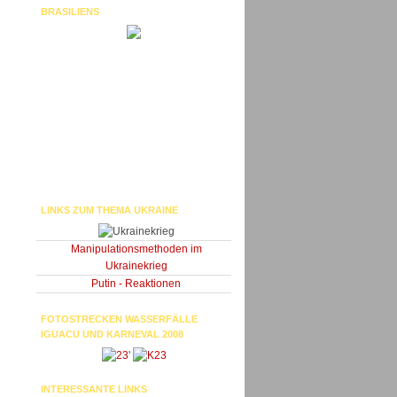
BRASILIENS
LINKS ZUM THEMA UKRAINE
Manipulationsmethoden im
Ukrainekrieg
Putin - Reaktionen
FOTOSTRECKEN WASSERFÄLLE
IGUACU UND KARNEVAL 2008
'
INTERESSANTE LINKS