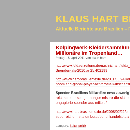
KLAUS HART B
Aktuelle Berichte aus Brasilien – 
Kolpingwerk-Kleidersammlunge
Millionäre im Tropenland…
freitag, 15. april 2011 von klaus hart
http://www.fuldaerzeitung.de/nachrichten/ful
Spenden-als-2010;art25,402199
http://www.hart-brasilientexte.de/2011/03/24/kol
boomland-global-player-achtgroste-wirtschafts
Spenden Brasiliens Milliardäre etwa zuwenig
reichtum-der-spiegel-hunger-misere-die-sicht-
engagierte-spender-aus-mittele/
http://www.hart-brasilientexte.de/2008/02/21/e
superreichen-ist-atemberaubend-handelsblatt/
category:
kultur
,
politik