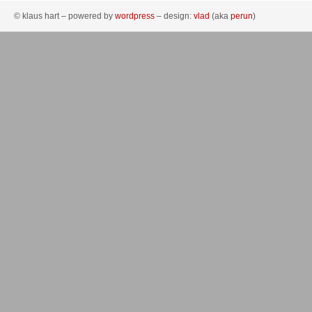
© klaus hart – powered by
wordpress
– design:
vlad
(aka
perun
)