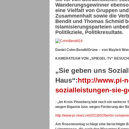
Wanderungsgewinner ebenso wi
eine Vielfalt von Gruppen un
Zusammenhalt sowie die Verbi
Bendit und Thomas Schmid be
Islamisierungsparteien unbedi
Politikziele, Politikresultate.
Daniel Cohn-Bendit/Grüne – von Maybrit Illne
KAMERATEAM VON „SPIEGEL-TV“ BESUCHT
„Sie geben uns Sozial
Haus“:
http://www.pi-n
sozialleistungen-sie-
–
„Im Kreis Pinneberg lebt noch ein weiterer 
wegen Bigamie bzw. wegen Förderung der Biga
http://www.pi-news.net/2018/02/berlin-rumaenen
Am Rosenmontag schlägt eine berüchtigte Ba