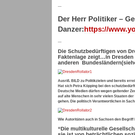
—
Der Herr Politiker – G
Danzer:
https://www.y
—
Die Schutzbedürftigen von Dr
Faktenlage zeigt…In Dresden
anderen Bundesländern(siehe 
Ausriß. BILD zu Politikzielen und bereits er
Hat sich Petra Köpping bei den schutzbedürft
Deutsche Medien dürfen wegen geltender Zen
auf alte Menschen in sehr vielen Staaten der 
gehen. Die politisch Verantwortlichen in S
Wie Autoritäten auch in Sachsen den Begriff 
“Die multikulturelle Gesellsch
sie ist von beträchtlichen so