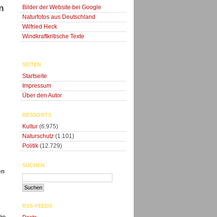
n
Bilder der Website bei Google
Naturfotos aus Deutschland
Wilfried Heck
Windkraftkritische Texte
SEITEN
Startseite
Impressum
Über den Autor
RESSORTS
Kultur
(6.975)
Naturschutz
(1.101)
Politik
(12.729)
SUCHEN
en
RSS-FEEDS