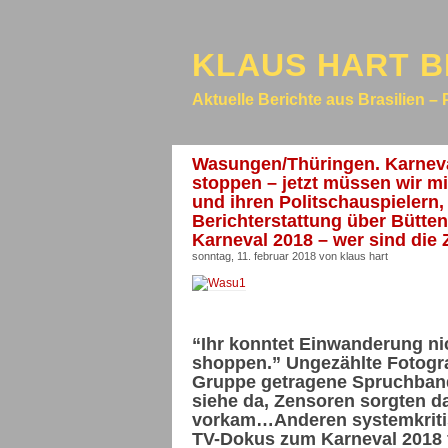
KLAUS HART B
Aktuelle Berichte aus Brasilien – 
Wasungen/Thüringen. Karneval
stoppen – jetzt müssen wir mi
und ihren Politschauspielern,
Berichterstattung über Bütt
Karneval 2018 – wer sind die
sonntag, 11. februar 2018 von klaus hart
“Ihr konntet Einwanderung nic
shoppen.” Ungezählte Fotogra
Gruppe getragene Spruchban
siehe da, Zensoren sorgten da
vorkam…Anderen systemkritis
TV-Dokus zum Karneval 2018