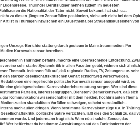
sumzug zensiert, verheimlicht die Nationalität der Täter. Auch die Süddeuts
ger Lügenpresse. Thüringer Berufslügner nennen zudem im neuesten
ühlhausen die Nationalität der Täter nicht. Soweit bekannt, hat sich u.a.
cht zu diesen jüngsten Zensurfällen positioniert, sich auch nicht bei dem Opf
er Art ist in Thüringen inzwischen ein Dauerthema bei Straßendiskussionen von
ngen-Umzugs-Berichterstattung durch gesteuerte Mainstreammedien. Per
 Medien Karnevalszensur betreiben.
geschehen in Thüringen befaßte, machte eine überraschende Entdeckung. Zwa
vereine sehr starke Systemkritik in allen Facetten geübt, widmen sich ähnlich
r Thematik. Indessen fällt auf, daß regionale Radios, TV, Zeitungen etc. sehr
en den starken gesellschaftskritischen Gehalt schlichtweg verschweigen,
n Redaktionen eine regelrechte politische Karnevalszensur ausgeübt wird, es
für eine gleichgeschaltete Karnevalsberichterstattung sorgen. Wer sind diese
bestimmten Parteien, Interessengruppen, Diensten? Bemerkenswert, daß sich
ten, gar Kommunikationswissenschaftler mit dem heiklen, hochbrisanten Thema
 Medien zu den skandalösen Vorfällen schweigen, scheint verständlich –
nsinterna nach außen dringen. Wenn bestimmte Karnevalsumzüge u.a. in Thürin
sellschaftskritik, politische Satire verzichten, läßt dies den Schluß zu, daß v
enommen wurde. Und jedermann fragt sich: Wem nützt solche Zensur, das
k? Wer befürchtet da bestimmte Auswirkungen auf das Funktionieren der