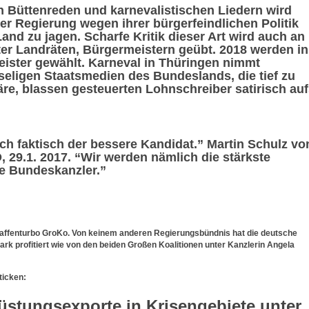
n Büttenreden und karnevalistischen Liedern wird
er Regierung wegen ihrer bürgerfeindlichen Politik
nd zu jagen. Scharfe Kritik dieser Art wird auch an
ter Landräten, Bürgermeistern geübt. 2018 werden in
ister gewählt. Karneval in Thüringen nimmt
mseligen Staatsmedien des Bundeslands, die tief zu
e, blassen gesteuerten Lohnschreiber satirisch auf
uch faktisch der bessere Kandidat.” Martin Schulz vo
 29.1. 2017. “Wir werden nämlich die stärkste
de Bundeskanzler.”
affenturbo GroKo. Von keinem anderen Regierungsbündnis hat die deutsche
ark profitiert wie von den beiden Großen Koalitionen unter Kanzlerin Angela
ticken:
Rüstungsexporte in Krisengebiete unter