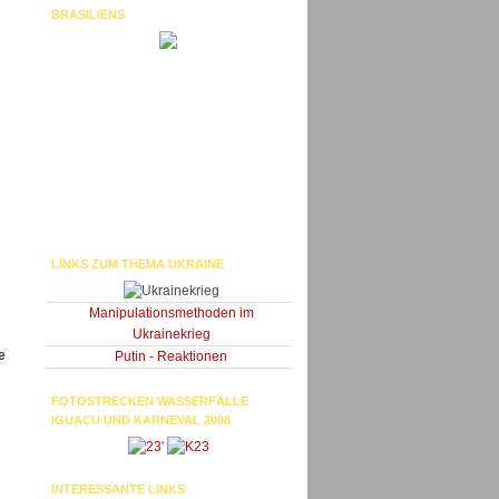
BRASILIENS
LINKS ZUM THEMA UKRAINE
Manipulationsmethoden im
Ukrainekrieg
e
Putin - Reaktionen
FOTOSTRECKEN WASSERFÄLLE
IGUACU UND KARNEVAL 2008
'
INTERESSANTE LINKS