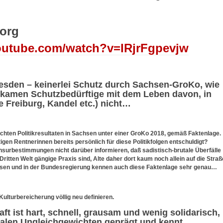
eorg
outube.com/watch?v=IRjrFgpevjw
esden – keinerlei Schutz durch Sachsen-GroKo, wie
 kamen Schutzbedürftige mit dem Leben davon, in
Freiburg, Kandel etc.) nicht…
reichten Politikresultaten in Sachsen unter einer GroKo 2018, gemäß Faktenlage.
igen Rentnerinnen bereits persönlich für diese Politikfolgen entschuldigt?
surbestimmungen nicht darüber informieren, daß sadistisch-brutale Überfälle
Dritten Welt gängige Praxis sind, Alte daher dort kaum noch allein auf die Straß
achsen und in der Bundesregierung kennen auch diese Faktenlage sehr genau…
Kulturbereicherung völlig neu definieren.
aft ist hart, schnell, grausam und wenig solidarisch,
zialen Ungleichgewichten geprägt und kennt