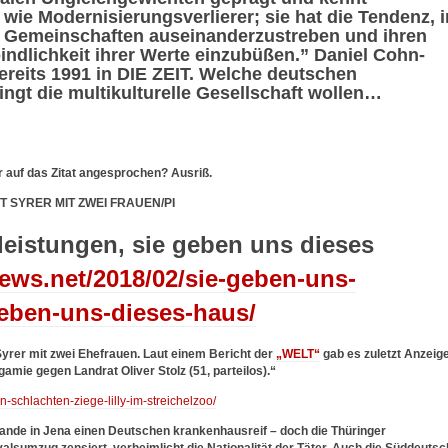
e Modernisierungsverlierer; sie hat die Tendenz, i
d Gemeinschaften auseinanderzustreben und ihren
ndlichkeit ihrer Werte einzubüßen.” Daniel Cohn-
reits 1991 in DIE ZEIT. Welche deutschen
ngt die multikulturelle Gesellschaft wollen…
r auf das Zitat angesprochen? Ausriß.
 SYRER MIT ZWEI FRAUEN/PI
leistungen, sie geben uns dieses
ews.net/2018/02/sie-geben-uns-
geben-uns-dieses-haus/
Syrer mit zwei Ehefrauen. Laut einem Bericht der
„WELT“
gab es zuletzt Anzeig
mie gegen Landrat Oliver Stolz (51, parteilos).“
-schlachten-ziege-lilly-im-streichelzoo/
nde in Jena einen Deutschen krankenhausreif – doch die Thüringer