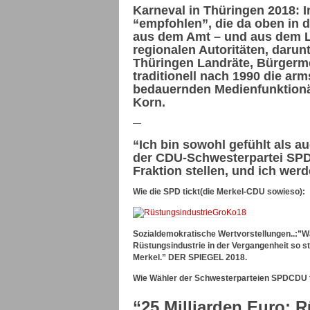
Karneval in Thüringen 2018: I
“empfohlen”, die da oben in d
aus dem Amt – und aus dem La
regionalen Autoritäten, darun
Thüringen Landräte, Bürgerme
traditionell nach 1990 die ar
bedauernden Medienfunktionär
Korn.
—
“Ich bin sowohl gefühlt als a
der CDU-Schwesterpartei SPD,
Fraktion stellen, und ich wer
Wie die SPD tickt(die Merkel-CDU sowieso):
Sozialdemokratische Wertvorstellungen..:”W
Rüstungsindustrie in der Vergangenheit so st
Merkel.” DER SPIEGEL 2018.
Wie Wähler der Schwesterparteien SPDCDU 
“25 Milliarden Euro: 