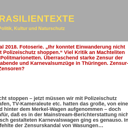
RASILIENTEXTE
Politik, Kultur und Naturschutz
 2018. Fotoserie. „Ihr konntet Einwanderung nicht
t Polizeischutz shoppen.“ Viel Kritik an Machteliten
 Politmarionetten. Überraschend starke Zensur der
enabende und Karnevalsumzüge in Thüringen. Zensur
 Zensoren?
ht stoppen – jetzt müssen wir mit Polizeischutz
fen, TV-Kameraleute etc. hatten das große, von eine
d hinter dem Merkel-Wagen aufgenommen – doch
für, daß es in der Mainstream-Berichterstattung nic
ch gestalteten Karnevalswagen ging es genauso. I
 fehlte der Zensurskandal von Wasungen…