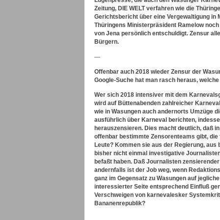
Lügenpresse, die auch den Wasunger Karneval
Zeitung, DIE WELT verfahren wie die Thürin
Gerichtsbericht über eine Vergewaltigung in M
Thüringens Ministerpräsident Ramelow noch ni
von Jena persönlich entschuldigt. Zensur all
Bürgern.
—
Offenbar auch 2018 wieder Zensur der Wasu
Google-Suche hat man rasch heraus, welche
Wer sich 2018 intensiver mit dem Karnevals
wird auf Büttenabenden zahlreicher Karnevals
wie in Wasungen auch andernorts Umzüge diese
ausführlich über Karneval berichten, indess
herauszensieren. Dies macht deutlich, daß i
offenbar bestimmte Zensorenteams gibt, die 
Leute? Kommen sie aus der Regierung, aus 
bisher nicht einmal investigative Journalis
befaßt haben. Daß Journalisten zensierender
andernfalls ist der Job weg, wenn Redaktio
ganz im Gegensatz zu Wasungen auf jegliche Ge
interessierter Seite entsprechend Einfluß g
Verschweigen von karnevalesker Systemkriti
Bananenrepublik?