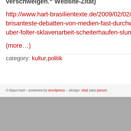
verschweigen.“ Website-Zitat)
http://www.hart-brasilientexte.de/2009/02/02
brisanteste-debatten-von-medien-fast-durch
uber-folter-sklavenarbeit-scheiterhaufen-slum
(more…)
category:
kultur
,
politik
© klaus hart – powered by
wordpress
– design:
vlad
(aka
perun
)