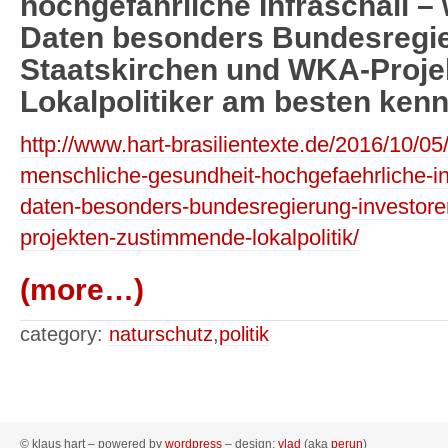
hochgefährliche Infraschall –
Daten besonders Bundesregie
Staatskirchen und WKA-Proj
Lokalpolitiker am besten ken
http://www.hart-brasilientexte.de/2016/10/05/
menschliche-gesundheit-hochgefaehrliche-in
daten-besonders-bundesregierung-investore
projekten-zustimmende-lokalpolitik/
(more…)
category:
naturschutz
,
politik
© klaus hart – powered by
wordpress
– design:
vlad
(aka
perun
)