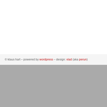
© klaus hart – powered by
wordpress
– design:
vlad
(aka
perun
)