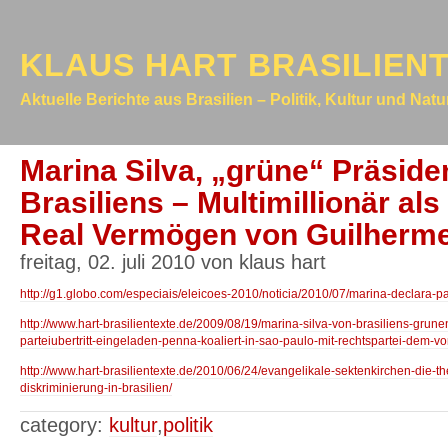
KLAUS HART BRASILIEN
Aktuelle Berichte aus Brasilien – Politik, Kultur und Nat
Marina Silva, „grüne“ Präside
Brasiliens – Multimillionär als
Real Vermögen von Guilherme
freitag, 02. juli 2010 von klaus hart
http://g1.globo.com/especiais/eleicoes-2010/noticia/2010/07/marina-declara-pa
http://www.hart-brasilientexte.de/2009/08/19/marina-silva-von-brasiliens-grun
parteiubertritt-eingeladen-penna-koaliert-in-sao-paulo-mit-rechtspartei-dem-vo
http://www.hart-brasilientexte.de/2010/06/24/evangelikale-sektenkirchen-die-t
diskriminierung-in-brasilien/
category:
kultur
,
politik