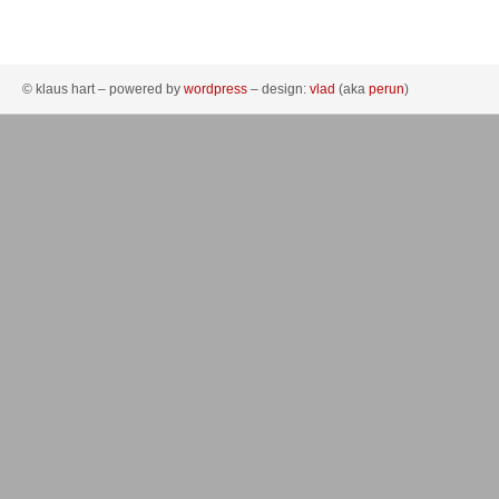
© klaus hart – powered by
wordpress
– design:
vlad
(aka
perun
)