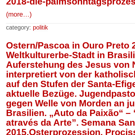
2018-die-palmsonntagsprozes
(more…)
category:
politik
Ostern/Pascoa in Ouro Preto
Weltkulturerbe-Stadt in Brasil
Auferstehung des Jesus von 
interpretiert von der katholi
auf den Stufen der Santa-Efig
aktuelle Bezüge. Jugendpastor
gegen Welle von Morden an j
Brasilien. „Auto da Paixão“ –
através da Arte”. Semana San
2015.Osterprozession, Procis