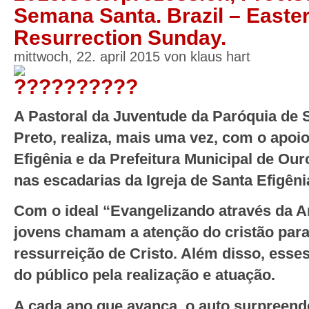
Semana Santa. Brazil – Easter
Resurrection Sunday.
mittwoch, 22. april 2015 von klaus hart
A Pastoral da Juventude da Paróquia de 
Preto, realiza, mais uma vez, com o apoi
Efigênia e da Prefeitura Municipal de Our
nas escadarias da Igreja de Santa Efigêni
Com o ideal “Evangelizando através da 
jovens chamam a atenção do cristão para r
ressurreição de Cristo. Além disso, ess
do público pela realização e atuação.
A cada ano que avança, o auto surpreende