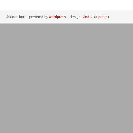
© klaus hart – powered by
wordpress
– design:
vlad
(aka
perun
)