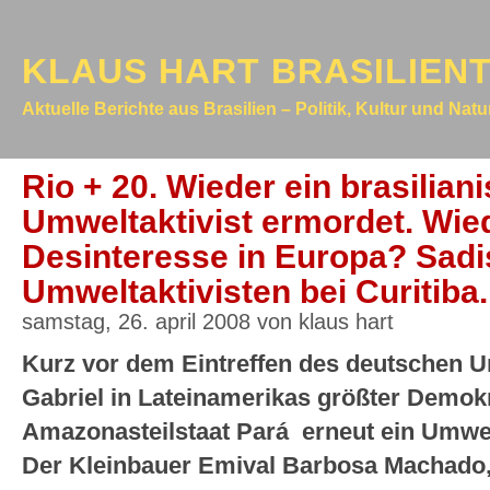
KLAUS HART BRASILIEN
Aktuelle Berichte aus Brasilien – Politik, Kultur und Nat
Rio + 20. Wieder ein brasilian
Umweltaktivist ermordet. Wied
Desinteresse in Europa? Sadi
Umweltaktivisten bei Curitiba.
samstag, 26. april 2008 von klaus hart
Kurz vor dem Eintreffen des deutschen 
Gabriel in Lateinamerikas größter Demokra
Amazonasteilstaat Pará erneut ein Umwelt
Der Kleinbauer Emival Barbosa Machado,